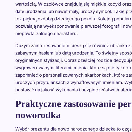
wartością. W czołówce znajdują się miękkie kocyki oraz
datę urodzenia lub nawet mały, uroczy symbol. Takie prz
też piękną ozdobą dziecięcego pokoju. Kolejną popularn
pozwalają na wyeksponowanie pierwszej fotografii no
niepowtarzalnego charakteru.
Dużym zainteresowaniem cieszą się również ubranka z n
zabawnym hasłem lub datą urodzenia. To świetny sposó
oryginalnych stylizacji. Coraz częściej rodzice decyduj
wygrawerowanymi literami imienia, które są nie tylko ro
zapomnieć o personalizowanych skarbonkach, które zach
uroczych przytulankach z wyhaftowanym imieniem. Wyb
postawić na jakość wykonania i bezpieczeństwo materiał
Praktyczne zastosowanie pe
noworodka
Wybór prezentu dla nowo narodzonego dziecka to częst