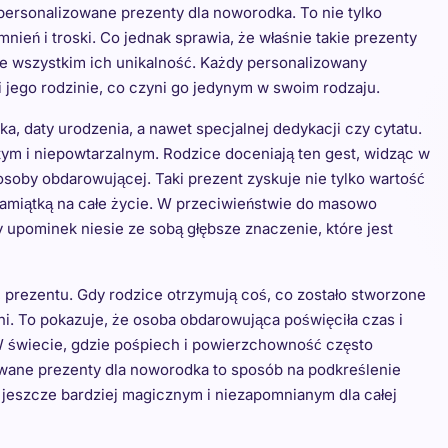
personalizowane prezenty dla noworodka. To nie tylko
ień i troski. Co jednak sprawia, że właśnie takie prezenty
e wszystkim ich unikalność. Każdy personalizowany
 jego rodzinie, co czyni go jedynym w swoim rodzaju.
a, daty urodzenia, a nawet specjalnej dedykacji czy cytatu.
tym i niepowtarzalnym. Rodzice doceniają ten gest, widząc w
oby obdarowującej. Taki prezent zyskuje nie tylko wartość
 pamiątką na całe życie. W przeciwieństwie do masowo
pominek niesie ze sobą głębsze znaczenie, które jest
 prezentu. Gdy rodzice otrzymują coś, co zostało stworzone
ani. To pokazuje, że osoba obdarowująca poświęciła czas i
 świecie, gdzie pośpiech i powierzchowność często
zowane prezenty dla noworodka to sposób na podkreślenie
 jeszcze bardziej magicznym i niezapomnianym dla całej