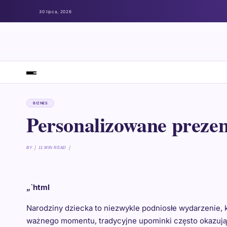
30 lipca, 2026
BIZNES
Personalizowane preze
BY
11 MIN READ
„`html
Narodziny dziecka to niezwykle podniosłe wydarzenie, 
ważnego momentu, tradycyjne upominki często okazują s