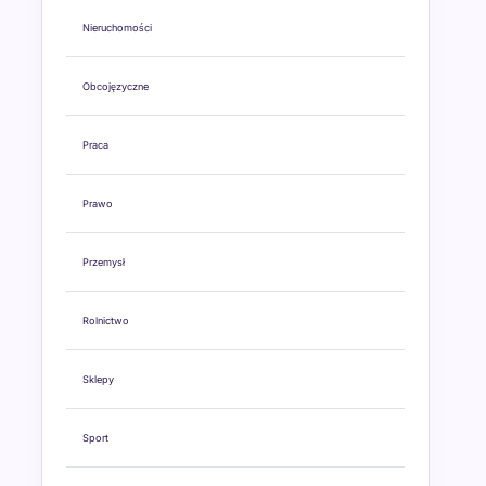
Nieruchomości
Obcojęzyczne
Praca
Prawo
Przemysł
Rolnictwo
Sklepy
Sport