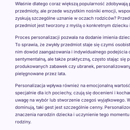
Właśnie dlatego coraz większą popularność zdobywają 
przedmioty, ale przede wszystkim nośniki emocji, wspomn
zyskują szczególne uznanie w oczach rodziców? Przed
przedmiot jest tworzony z myślą o konkretnym dziecku i
Proces personalizacji pozwala na dodanie imienia dzieck
To sprawia, że zwykły przedmiot staje się czymś osobis
nim dowód zaangażowania i indywidualnego podejścia os
sentymentalną, ale także praktyczną, często stając się
produkowanych zabawek czy ubranek, personalizowany u
pielęgnowane przez lata.
Personalizacja wpływa również na emocjonalną wartość
specjalnie dla ich pociechy, czują się docenieni i koch
uwagę na wybór lub stworzenie czegoś wyjątkowego. W
dominują, taki gest jest szczególnie cenny. Personali
znaczenia narodzin dziecka i uczynienie tego momentu
rodziny.