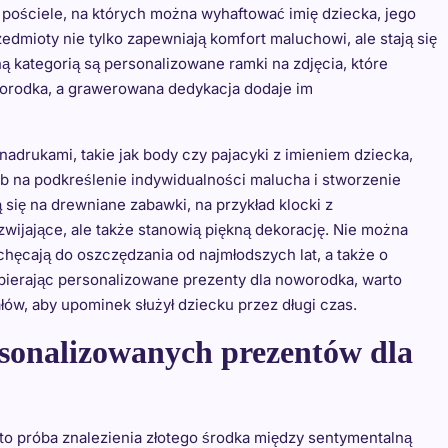
 pościele, na których można wyhaftować imię dziecka, jego
edmioty nie tylko zapewniają komfort maluchowi, ale stają się
ą kategorią są personalizowane ramki na zdjęcia, które
worodka, a grawerowana dedykacja dodaje im
adrukami, takie jak body czy pajacyki z imieniem dziecka,
b na podkreślenie indywidualności malucha i stworzenie
ą się na drewniane zabawki, na przykład klocki z
zwijające, ale także stanowią piękną dekorację. Nie można
ęcają do oszczędzania od najmłodszych lat, a także o
ierając personalizowane prezenty dla noworodka, warto
ów, aby upominek służył dziecku przez długi czas.
rsonalizowanych prezentów dla
o próba znalezienia złotego środka między sentymentalną