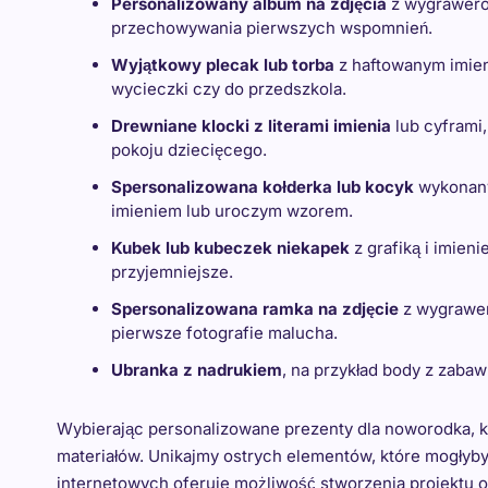
Personalizowany album na zdjęcia
z wygrawerow
przechowywania pierwszych wspomnień.
Wyjątkowy plecak lub torba
z haftowanym imien
wycieczki czy do przedszkola.
Drewniane klocki z literami imienia
lub cyframi,
pokoju dziecięcego.
Spersonalizowana kołderka lub kocyk
wykonany
imieniem lub uroczym wzorem.
Kubek lub kubeczek niekapek
z grafiką i imieni
przyjemniejsze.
Spersonalizowana ramka na zdjęcie
z wygrawer
pierwsze fotografie malucha.
Ubranka z nadrukiem
, na przykład body z zaba
Wybierając personalizowane prezenty dla noworodka, k
materiałów. Unikajmy ostrych elementów, które mogłyb
internetowych oferuje możliwość stworzenia projektu on