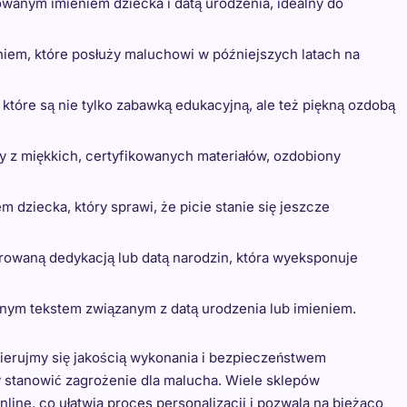
anym imieniem dziecka i datą urodzenia, idealny do
iem, które posłuży maluchowi w późniejszych latach na
 które są nie tylko zabawką edukacyjną, ale też piękną ozdobą
 z miękkich, certyfikowanych materiałów, ozdobiony
em dziecka, który sprawi, że picie stanie się jeszcze
owaną dedykacją lub datą narodzin, która wyeksponuje
wnym tekstem związanym z datą urodzenia lub imieniem.
ierujmy się jakością wykonania i bezpieczeństwem
y stanowić zagrożenie dla malucha. Wiele sklepów
line, co ułatwia proces personalizacji i pozwala na bieżąco