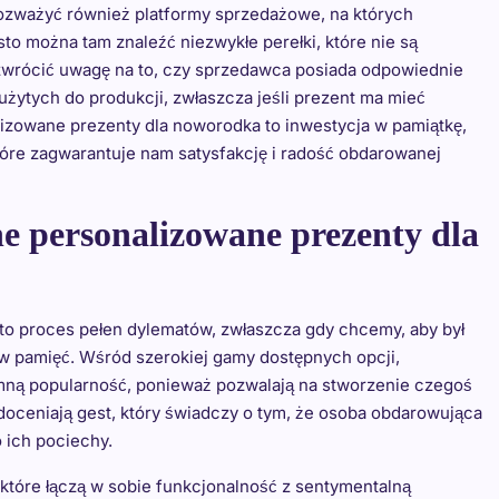
zważyć również platformy sprzedażowe, na których
sto można tam znaleźć niezwykłe perełki, które nie są
zwrócić uwagę na to, czy sprzedawca posiada odpowiednie
użytych do produkcji, zwłaszcza jeśli prezent ma mieć
lizowane prezenty dla noworodka to inwestycja w pamiątkę,
tóre zagwarantuje nam satysfakcję i radość obdarowanej
ne personalizowane prezenty dla
o proces pełen dylematów, zwłaszcza gdy chcemy, aby był
y w pamięć. Wśród szerokiej gamy dostępnych opcji,
mną popularność, ponieważ pozwalają na stworzenie czegoś
 doceniają gest, który świadczy o tym, że osoba obdarowująca
 ich pociechy.
 które łączą w sobie funkcjonalność z sentymentalną