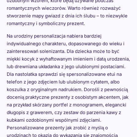
ozdobnym wzorem, które będą używane podczas
romantycznych wieczorów. Warto również rozważyć
stworzenie mapy gwiazd z dnia ich ślubu – to niezwykle
romantyczny i symboliczny prezent.
Na urodziny personalizacja nabiera bardziej
indywidualnego charakteru, dopasowanego do wieku i
zainteresowań solenizanta. Dla dziecka może to być
miękki kocyk z wyhaftowanym imieniem i datą urodzenia,
lub drewniana układanka z jego ulubionymi postaciami.
Dla nastolatka sprawdzi się spersonalizowane etui na
telefon z jego zdjęciem lub ulubionym cytatem, albo
koszulka z oryginalnym nadrukiem. Dorośli z pewnością
docenią praktyczne prezenty z osobistym akcentem, jak
na przykład skórzany portfel z monogramem, elegancki
długopis z grawerem, czy zestaw do parzenia kawy z
kubkami ozdobionymi wspólnymi zdjęciami.
Personalizowane prezenty jak zrobić z myślą o
urodzinach to okazja do wykazania się znajomością