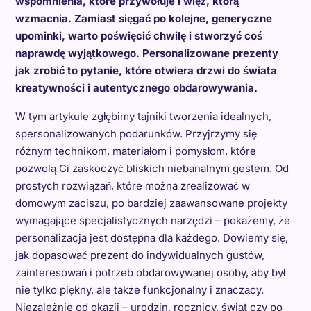
wspomnienia, które przywołuje i więź, którą
wzmacnia. Zamiast sięgać po kolejne, generyczne
upominki, warto poświęcić chwilę i stworzyć coś
naprawdę wyjątkowego. Personalizowane prezenty
jak zrobić to pytanie, które otwiera drzwi do świata
kreatywności i autentycznego obdarowywania.
W tym artykule zgłębimy tajniki tworzenia idealnych,
spersonalizowanych podarunków. Przyjrzymy się
różnym technikom, materiałom i pomysłom, które
pozwolą Ci zaskoczyć bliskich niebanalnym gestem. Od
prostych rozwiązań, które można zrealizować w
domowym zaciszu, po bardziej zaawansowane projekty
wymagające specjalistycznych narzędzi – pokażemy, że
personalizacja jest dostępna dla każdego. Dowiemy się,
jak dopasować prezent do indywidualnych gustów,
zainteresowań i potrzeb obdarowywanej osoby, aby był
nie tylko piękny, ale także funkcjonalny i znaczący.
Niezależnie od okazji – urodzin, rocznicy, świąt czy po