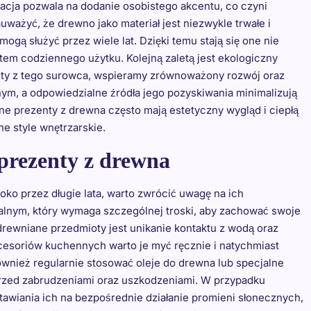
acja pozwala na dodanie osobistego akcentu, co czyni
ważyć, że drewno jako materiał jest niezwykle trwałe i
ogą służyć przez wiele lat. Dzięki temu stają się one nie
tem codziennego użytku. Kolejną zaletą jest ekologiczny
nty z tego surowca, wspieramy zrównoważony rozwój oraz
ym, a odpowiedzialne źródła jego pozyskiwania minimalizują
e prezenty z drewna często mają estetyczny wygląd i ciepłą
ne style wnętrzarskie.
prezenty z drewna
ko przez długie lata, warto zwrócić uwagę na ich
alnym, który wymaga szczególnej troski, aby zachować swoje
drewniane przedmioty jest unikanie kontaktu z wodą oraz
cesoriów kuchennych warto je myć ręcznie i natychmiast
ównież regularnie stosować oleje do drewna lub specjalne
przed zabrudzeniami oraz uszkodzeniami. W przypadku
awiania ich na bezpośrednie działanie promieni słonecznych,