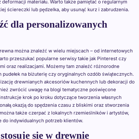
 deformacji materiału. Warto także pamiętać o regularnym
 ściereczki lub pędzelka, aby usunąć kurz i zabrudzenia.
eźć dla personalizowanych
drewna można znaleźć w wielu miejscach – od internetowych
to przeszukać popularne serwisy takie jak Pinterest czy
ami oraz realizacjami. Możemy tam znaleźć różnorodne
 pudełek na biżuterię czy oryginalnych ozdób świątecznych.
alizację drewnianych akcesoriów kuchennych lub dekoracji do
nież zwrócić uwagę na blogi tematyczne poświęcone
 instrukcje krok po kroku dotyczące tworzenia własnych
ałą okazją do spędzenia czasu z bliskimi oraz stworzenia
można także czerpać z lokalnych rzemieślników i artystów,
e do indywidualnych potrzeb klientów.
 stosuje się w drewnie