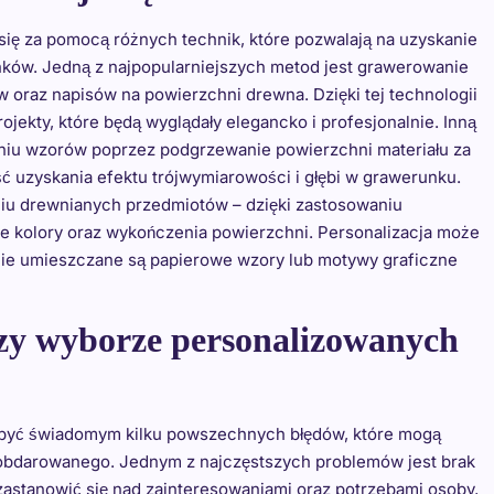
ę za pomocą różnych technik, które pozwalają na uzyskanie
nków. Jedną z najpopularniejszych metod jest grawerowanie
 oraz napisów na powierzchni drewna. Dzięki tej technologii
ekty, które będą wyglądały elegancko i profesjonalnie. Inną
zeniu wzorów poprzez podgrzewanie powierzchni materiału za
 uzyskania efektu trójwymiarowości i głębi w grawerunku.
iu drewnianych przedmiotów – dzięki zastosowaniu
e kolory oraz wykończenia powierzchni. Personalizacja może
nie umieszczane są papierowe wzory lub motywy graficzne
przy wyborze personalizowanych
 być świadomym kilku powszechnych błędów, które mogą
 obdarowanego. Jednym z najczęstszych problemów jest brak
astanowić się nad zainteresowaniami oraz potrzebami osoby,