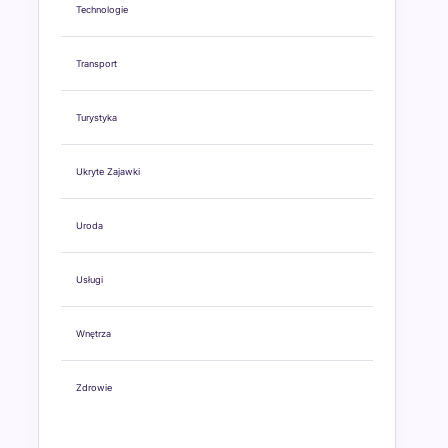
Technologie
Transport
Turystyka
Ukryte Zajawki
Uroda
Usługi
Wnętrza
Zdrowie