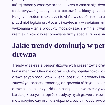
której chcemy wręczyć prezent. Często zdarza się rów
obdarowywanej osoby; lepiej postawić na klasykę lub c
Kolejnym błędem może być niewłaściwy dobór rozmiaru l
przedmiot będzie praktyczny i użyteczny w codziennym
wykonania – tanie produkty mogą okazać się mniej trwał
rzemieślników czy renomowane firmy specjalizujące si
Jakie trendy dominują w per
drewna
Trendy w zakresie personalizowanych prezentów z drew
konsumentów. Obecnie coraz większą popularnością cie
drewnianych produktów; klienci poszukują prostoty i e
zauważyć rosnącą tendencję do łączenia różnych materi
drewna i metalu czy szkła, co nadaje im nowoczesny wyg
bardziej kreatywna; oprócz tradycyjnych grawerunków im
motywacyjne czy grafiki związane z pasjami obdarowyw