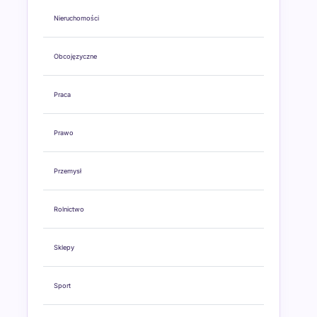
Nieruchomości
Obcojęzyczne
Praca
Prawo
Przemysł
Rolnictwo
Sklepy
Sport