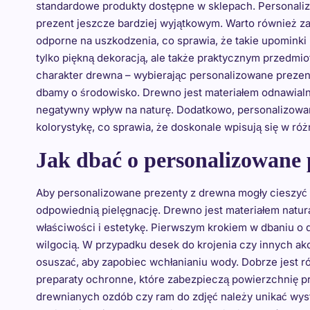
standardowe produkty dostępne w sklepach. Personaliz
prezent jeszcze bardziej wyjątkowym. Warto również zau
odporne na uszkodzenia, co sprawia, że takie upominki m
tylko piękną dekoracją, ale także praktycznym przedmio
charakter drewna – wybierając personalizowane preze
dbamy o środowisko. Drewno jest materiałem odnawialn
negatywny wpływ na naturę. Dodatkowo, personalizowan
kolorystykę, co sprawia, że doskonale wpisują się w róż
Jak dbać o personalizowane 
Aby personalizowane prezenty z drewna mogły cieszyć o
odpowiednią pielęgnację. Drewno jest materiałem natur
właściwości i estetykę. Pierwszym krokiem w dbaniu o 
wilgocią. W przypadku desek do krojenia czy innych ak
osuszać, aby zapobiec wchłanianiu wody. Dobrze jest r
preparaty ochronne, które zabezpieczą powierzchnię 
drewnianych ozdób czy ram do zdjęć należy unikać wyst