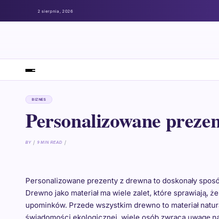
2 sierpnia, 2026
BIZNES
Personalizowane preze
BY
9 MIN READ
Personalizowane prezenty z drewna to doskonały sposó
Drewno jako materiał ma wiele zalet, które sprawiają, 
upominków. Przede wszystkim drewno to materiał natur
świadomości ekologicznej, wiele osób zwraca uwagę na t