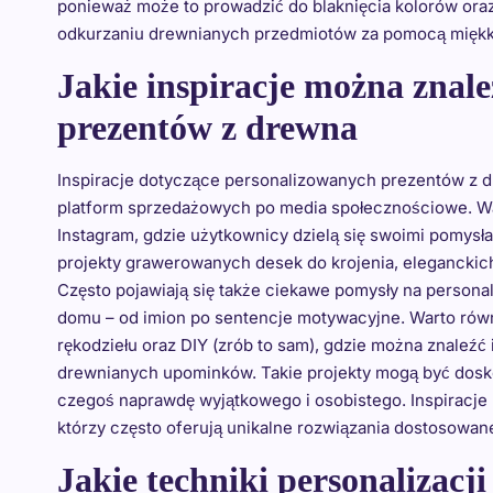
ponieważ może to prowadzić do blaknięcia kolorów oraz
odkurzaniu drewnianych przedmiotów za pomocą miękkiej
Jakie inspiracje można znal
prezentów z drewna
Inspiracje dotyczące personalizowanych prezentów z 
platform sprzedażowych po media społecznościowe. War
Instagram, gdzie użytkownicy dzielą się swoimi pomysł
projekty grawerowanych desek do krojenia, eleganckich
Często pojawiają się także ciekawe pomysły na person
domu – od imion po sentencje motywacyjne. Warto rów
rękodziełu oraz DIY (zrób to sam), gdzie można znaleźć
drewnianych upominków. Takie projekty mogą być doskon
czegoś naprawdę wyjątkowego i osobistego. Inspiracje 
którzy często oferują unikalne rozwiązania dostosowan
Jakie techniki personalizacji