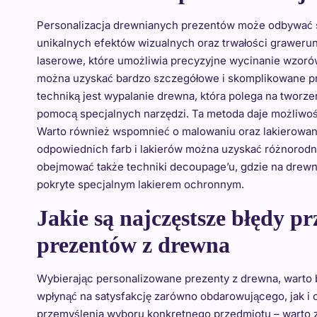
Personalizacja drewnianych prezentów może odbywać si
unikalnych efektów wizualnych oraz trwałości graweru
laserowe, które umożliwia precyzyjne wycinanie wzorów
można uzyskać bardzo szczegółowe i skomplikowane proj
techniką jest wypalanie drewna, która polega na twor
pomocą specjalnych narzędzi. Ta metoda daje możliwość
Warto również wspomnieć o malowaniu oraz lakierowan
odpowiednich farb i lakierów można uzyskać różnorodn
obejmować także techniki decoupage’u, gdzie na drew
pokryte specjalnym lakierem ochronnym.
Jakie są najczęstsze błędy 
prezentów z drewna
Wybierając personalizowane prezenty z drewna, warto
wpłynąć na satysfakcję zarówno obdarowującego, jak i
przemyślenia wyboru konkretnego przedmiotu – warto z