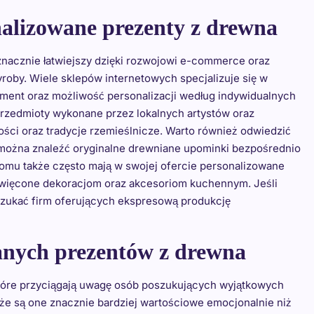
nalizowane prezenty z drewna
znacznie łatwiejszy dzięki rozwojowi e-commerce oraz
roby. Wiele sklepów internetowych specjalizuje się w
yment oraz możliwość personalizacji według indywidualnych
przedmioty wykonane przez lokalnych artystów oraz
ści oraz tradycje rzemieślnicze. Warto również odwiedzić
to można znaleźć oryginalne drewniane upominki bezpośrednio
domu także często mają w swojej ofercie personalizowane
święcone dekoracjom oraz akcesoriom kuchennym. Jeśli
oszukać firm oferujących ekspresową produkcję
wanych prezentów z drewna
które przyciągają uwagę osób poszukujących wyjątkowych
że są one znacznie bardziej wartościowe emocjonalnie niż