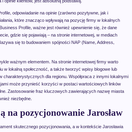
 i opinie klientów, jest absolutną podstawą.
ofile, odpowiadanie na opinie (zarówno pozytywne, jak i
iałania, które znacząco wpływają na pozycję firmy w lokalnych
usiness Profile, ważne jest również upewnienie się, że dane
ie, gdzie się pojawiają – na stronie internetowej, w mediach
 Nazywa się to budowaniem spójności NAP (Name, Address,
zwykle ważnym elementem. Na stronie internetowej firmy warto
niu w lokalną społeczność, a także tworzyć wpisy blogowe lub
w charakterystycznych dla regionu. Współpraca z innymi lokalnymi
cjami może przynieść korzyści w postaci wartościowych linków
lne. Zastosowanie fraz kluczowych zawierających nazwę miasta
ównież niezbędne.
ają na pozycjonowanie Jarosław
fundament skutecznego pozycjonowania, a w kontekście Jarosławia