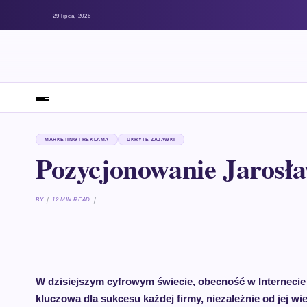
29 lipca, 2026
MARKETING I REKLAMA
UKRYTE ZAJAWKI
Pozycjonowanie Jarosł
BY
12 MIN READ
W dzisiejszym cyfrowym świecie, obecność w Internecie 
kluczowa dla sukcesu każdej firmy, niezależnie od jej wi