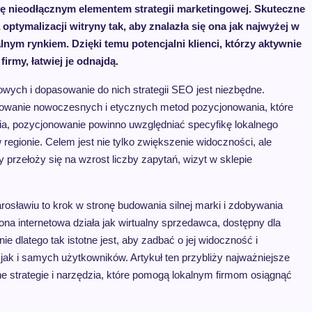
ię nieodłącznym elementem strategii marketingowej. Skuteczne
ptymalizacji witryny tak, aby znalazła się ona jak najwyżej w
nym rynkiem. Dzięki temu potencjalni klienci, którzy aktywnie
irmy, łatwiej je odnajdą.
ych i dopasowanie do nich strategii SEO jest niezbędne.
osowanie nowoczesnych i etycznych metod pozycjonowania, które
ia, pozycjonowanie powinno uwzględniać specyfikę lokalnego
regionie. Celem jest nie tylko zwiększenie widoczności, ale
przełoży się na wzrost liczby zapytań, wizyt w sklepie
rosławiu to krok w stronę budowania silnej marki i zdobywania
na internetowa działa jak wirtualny sprzedawca, dostępny dla
ie dlatego tak istotne jest, aby zadbać o jej widoczność i
k i samych użytkowników. Artykuł ten przybliży najważniejsze
e strategie i narzędzia, które pomogą lokalnym firmom osiągnąć