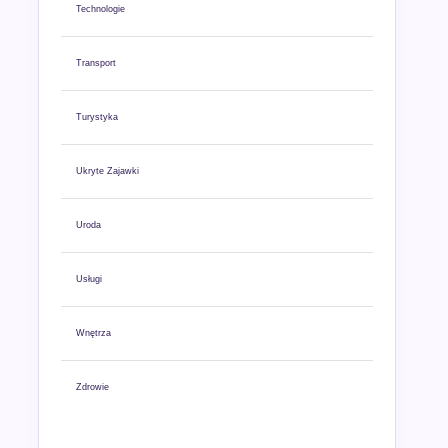
Technologie
Transport
Turystyka
Ukryte Zajawki
Uroda
Usługi
Wnętrza
Zdrowie