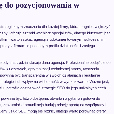
ję do pozycjonowania w
trategicznym znaczeniu dla każdej firmy, która pragnie zwiększyć
ny i oferuje szeroki wachlarz specjalistów, dlatego kluczowe jest
ystkim, warto szukać agencji z udokumentowanymi sukcesami i
pracy z firmami o podobnym profilu działalności i zasięgu
tody i narzędzia stosuje dana agencja. Profesjonalne podejście do
łów kluczowych, optymalizacji technicznej strony, tworzeniu
 powinna być transparentna w swoich działaniach i regularnie
strategie i ich wpływ na widoczność w wyszukiwarce. Ważne jest,
u i potrafiła dostosować strategię SEO do jego unikalnych cech.
owinna być łatwo dostępna, otwarta na pytania i gotowa do
na, zrozumiała komunikacja budują relację opartą na współpracy i
Ceny usług SEO mogą się różnić, dlatego warto porównać oferty