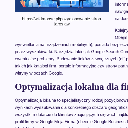
inform
nawiga
na doś
https://wildmoose.pl/pozycjonowanie-stron-
jaroslaw
Kolejn
Obejmu
wyświetlania na urządzeniach mobilnych), posiada bezpiec
przez wyszukiwarki. Narzędzia takie jak Google Search Con
ewentualne problemy. Budowanie linków zewnętrznych (off-
takich jak katalogi firm, portale informacyjne czy strony pa
witryny w oczach Google.
Optymalizacja lokalna dla f
Optymalizacja lokalna to specjalistyczny rodzaj pozycjonowa
wynikach wyszukiwania dla konkretnego obszaru geograficz
wszystkim dotarcie do klientów znajdujących się w ich naj
profil firmy w Google Moja Firma (obecnie Google Business P