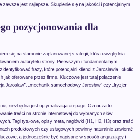
ie zawsze jest najlepsze. Skupienie się na jakości i potencjalnym
ego pozycjonowania dla
ra się na starannie zaplanowanej strategii, która uwzględnia
budowaniem autorytetu strony. Pierwszym i fundamentalnym
entyfikować frazy, które potencjalni klienci z Jarosławia i okolic
 jak oferowane przez firmę. Kluczowe jest tutaj połączenie
acja Jarosław”, „mechanik samochodowy Jarosław” czy „fryzjer
nie, niezbędna jest optymalizacja on-page. Oznacza to
wanie treści na stronie internetowej do wybranych słów
wych. Tagi tytułowe, opisy meta, nagłówki (H1, H2, H3) oraz treść
onach produktowych czy usługowych powinny naturalnie zawierać
kluczowe, a jednocześnie być napisane w sposób angażujący i