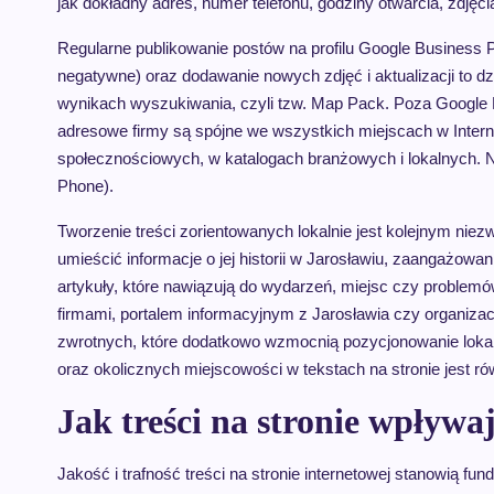
jak dokładny adres, numer telefonu, godziny otwarcia, zdjęcia
Regularne publikowanie postów na profilu Google Business Pr
negatywne) oraz dodawanie nowych zdjęć i aktualizacji to dz
wynikach wyszukiwania, czyli tzw. Map Pack. Poza Google B
adresowe firmy są spójne we wszystkich miejscach w Internec
społecznościowych, w katalogach branżowych i lokalnych.
Phone).
Tworzenie treści zorientowanych lokalnie jest kolejnym nie
umieścić informacje o jej historii w Jarosławiu, zaangażowa
artykuły, które nawiązują do wydarzeń, miejsc czy problemó
firmami, portalem informacyjnym z Jarosławia czy organiza
zwrotnych, które dodatkowo wzmocnią pozycjonowanie loka
oraz okolicznych miejscowości w tekstach na stronie jest r
Jak treści na stronie wpływ
Jakość i trafność treści na stronie internetowej stanowią 