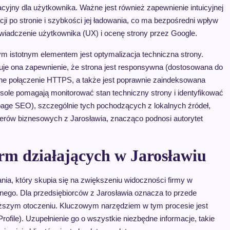
acyjny dla użytkownika. Ważne jest również zapewnienie intuicyjnej
cji po stronie i szybkości jej ładowania, co ma bezpośredni wpływ
wiadczenie użytkownika (UX) i ocenę strony przez Google.
ym istotnym elementem jest optymalizacja techniczna strony.
je ona zapewnienie, że strona jest responsywna (dostosowana do
zne połączenie HTTPS, a także jest poprawnie zaindeksowana
sole pomagają monitorować stan techniczny strony i identyfikować
page SEO), szczególnie tych pochodzących z lokalnych źródeł,
rtnerów biznesowych z Jarosławia, znacząco podnosi autorytet
irm działających w Jarosławiu
nia, który skupia się na zwiększeniu widoczności firmy w
nego. Dla przedsiębiorców z Jarosławia oznacza to przede
bliższym otoczeniu. Kluczowym narzędziem w tym procesie jest
rofile). Uzupełnienie go o wszystkie niezbędne informacje, takie