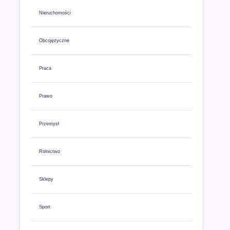
Nieruchomości
Obcojęzyczne
Praca
Prawo
Przemysł
Rolnictwo
Sklepy
Sport