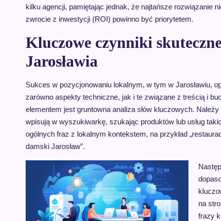
kilku agencji, pamiętając jednak, że najtańsze rozwiązanie n
zwrocie z inwestycji (ROI) powinno być priorytetem.
Kluczowe czynniki skuteczn
Jarosławia
Sukces w pozycjonowaniu lokalnym, w tym w Jarosławiu, opie
zarówno aspekty techniczne, jak i te związane z treścią i 
elementem jest gruntowna analiza słów kluczowych. Należy zid
wpisują w wyszukiwarkę, szukając produktów lub usług takich
ogólnych fraz z lokalnym kontekstem, na przykład „restaur
damski Jarosław”.
Następ
dopaso
kluczo
na str
frazy 