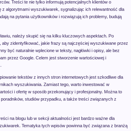
ców. Treści te nie tylko informują potencjalnych klientów o
ę z algorytmami wyszukiwarek, sygnalizując ich relewantność dla
dają na pytania użytkowników i rozwiązują ich problemy, budują
ławiu, należy skupić się na kilku kluczowych aspektach. Po
 aby zidentyfikować, jakie frazy są najczęściej wyszukiwane przez
y być naturalnie wplecione w teksty, nagłówki i opisy, ale bez
am przez Google. Celem jest stworzenie wartościowej i
.
opiowanie tekstów z innych stron internetowych jest szkodliwe dla
ynikach wyszukiwania. Zamiast tego, warto inwestować w
wartości i ofertę w sposób przekonujący i profesjonalny. Można to
poradników, studiów przypadku, a także treści związanych z
reści na blogu lub w sekcji aktualności jest bardzo ważne dla
yszukiwarek. Tematyka tych wpisów powinna być związana z branżą