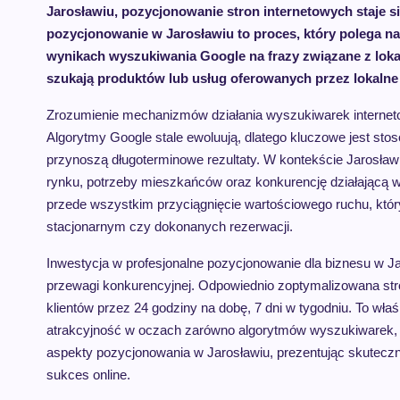
Jarosławiu, pozycjonowanie stron internetowych staje s
pozycjonowanie w Jarosławiu to proces, który polega na o
wynikach wyszukiwania Google na frazy związane z lokal
szukają produktów lub usług oferowanych przez lokalne f
Zrozumienie mechanizmów działania wyszukiwarek internetow
Algorytmy Google stale ewoluują, dlatego kluczowe jest st
przynoszą długoterminowe rezultaty. W kontekście Jarosław
rynku, potrzeby mieszkańców oraz konkurencję działającą w 
przede wszystkim przyciągnięcie wartościowego ruchu, który 
stacjonarnym czy dokonanych rezerwacji.
Inwestycja w profesjonalne pozycjonowanie dla biznesu w Ja
przewagi konkurencyjnej. Odpowiednio zoptymalizowana stro
klientów przez 24 godziny na dobę, 7 dni w tygodniu. To właśn
atrakcyjność w oczach zarówno algorytmów wyszukiwarek, ja
aspekty pozycjonowania w Jarosławiu, prezentując skuteczn
sukces online.