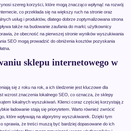
zynosi szereg korzyści, które mogą znacząco wpłynąć na rozwój
ernecie, co przekłada się na większy ruch na stronie oraz
alnych usług i produktów, dlatego dobrze zoptymalizowana strona
ływa także na budowanie zaufania do marki; użytkownicy
o sprawia, że obecność na pierwszej stronie wyników wyszukiwania
łania SEO mogą prowadzić do obniżenia kosztów pozyskania
łatna.
waniu sklepu internetowego w
ają się z roku na rok, a ich śledzenie jest kluczowe dla
st wzrost znaczenia lokalnego SEO, co oznacza, że sklepy
kątem lokalnych wyszukiwań. Klienci coraz częściej korzystają z
kie ładowanie stają się priorytetem. Warto również zwrócić
ego, które wpływają na algorytmy wyszukiwarek. Dzięki tym
co sprawia, że treści muszą być bardziej dopasowane do ich