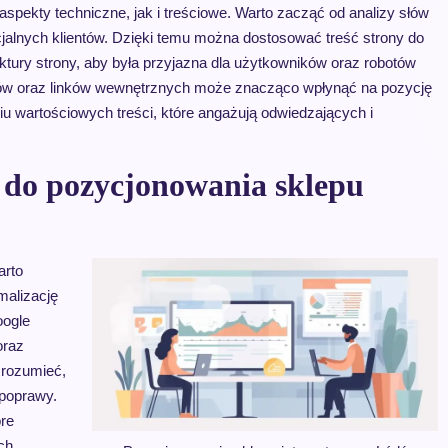
pekty techniczne, jak i treściowe. Warto zacząć od analizy słów
jalnych klientów. Dzięki temu można dostosować treść strony do
ktury strony, aby była przyjazna dla użytkowników oraz robotów
ów oraz linków wewnętrznych może znacząco wpłynąć na pozycję
 wartościowych treści, które angażują odwiedzających i
 do pozycjonowania sklepu
arto
malizację
oogle
oraz
zrozumieć,
 poprawy.
óre
ch