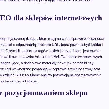
 treści wideo; filmy mogą przyciągać uwagę użytkowników i
 SEO dla sklepów internetowych
obejmują szereg działań, które mają na celu poprawę widoczności
adbać o odpowiednią strukturę URL, która powinna być krótka i
Optymalizacja meta tagów, takich jak tytuł i opis, jest równie
ytkowników oraz wskaźniki klikalności. Tworzenie wartościowych
 angażujące, a dodatkowe materiały, takie jak poradniki czy
eż linki wewnętrzne pomagają w poprawie struktury strony oraz
ów działań SEO; regularne analizy pozwalają na dostosowywanie
lgorytmów wyszukiwarek.
 z pozycjonowaniem sklepu