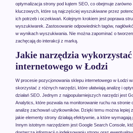
optymalizacja strony pod kątem SEO, co obejmuje zarówno as
kluczowych, które są najczęściej wyszukiwane przez potenc
ich potrzeb i oczekiwań. Kolejnym krokiem jest poprawa stru
wyszukiwarek. Zastosowanie odpowiednich tagów, nagłówk
w wynikach wyszukiwania. Nie można zapominać o tworzeniu
zachęcają do interakcji z marką.
Jakie narzędzia wykorzystać
internetowego w Łodzi
W procesie pozycjonowania sklepu internetowego w Łodzi w
skorzystać z różnych narzędzi, które ułatwiają analizę i opty
działań SEO. Jednym z najpopularniejszych narzędzi jest G
Analytics, które pozwala na monitorowanie ruchu na stronie 
analizę zachowań użytkowników. Dzięki temu można lepiej 
jakie elementy strony działają efektywnie, a które wymagają
Innym istotnym narzędziem jest Google Search Console, kt
dostarcza informacji o indeksowaniu strony oraz ewentualny