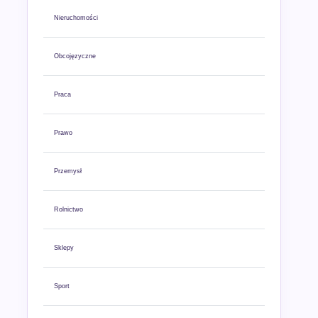
Nieruchomości
Obcojęzyczne
Praca
Prawo
Przemysł
Rolnictwo
Sklepy
Sport