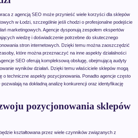
raca z agencją SEO może przynieść wiele korzyści dla sklepów
towych w Łodzi, szczególnie jeśli chodzi o profesjonalne podejście
ałań marketingowych. Agencje dysponują zespołem ekspertów
ających wiedzę i doświadczenie potrzebne do skutecznego
onowania stron internetowych. Dzięki temu można zaoszczędzić
 zasoby, które można przeznaczyć na inne aspekty działalności
 Agencje SEO oferują kompleksową obsługę, obejmującą audyty
rowanie wyników działań. Dzięki temu właściciele sklepów mogą
się o techniczne aspekty pozycjonowania. Ponadto agencje często
pozwalają na dokładną analizę konkurencji oraz identyfikację
rozwoju pozycjonowania sklepów
będzie kształtowana przez wiele czynników związanych z