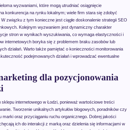
ieloma wyzwaniami, które mogą utrudniać osiągnięcie
a konkurencja na rynku lokalnym; wiele firm stara się zdobyć
 W związku z tym konieczne jest ciągłe doskonalenie strategii SEO
ynkowych. Kolejnym wyzwaniem jest dynamiczny charakter
cje stron w wynikach wyszukiwania, co wymaga elastyczności i
ów internetowych boryka się z problemem braku zasobów lub
ch działań. Warto także pamiętać o konieczności monitorowania
ć skuteczność podejmowanych działań i wprowadzać ewentualne
marketing dla pozycjonowania
i
sklepu internetowego w Łodzi, ponieważ wartościowe treści
wanie. Tworzenie unikalnych artykułów blogowych, poradników czy
marki oraz przyciąganiu ruchu organicznego. Dobrej jakości
achęcają ich do interakcji z marką oraz dzielenia się informacjami w