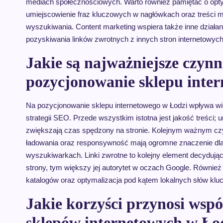
mediach społecznościowych. Warto również pamiętać o opty
umiejscowienie fraz kluczowych w nagłówkach oraz treści
wyszukiwania. Content marketing wspiera także inne działa
pozyskiwania linków zwrotnych z innych stron internetowych,
Jakie są najważniejsze czyn
pozycjonowanie sklepu inte
Na pozycjonowanie sklepu internetowego w Łodzi wpływa wi
strategii SEO. Przede wszystkim istotna jest jakość treści;
zwiększają czas spędzony na stronie. Kolejnym ważnym czy
ładowania oraz responsywność mają ogromne znaczenie dla
wyszukiwarkach. Linki zwrotne to kolejny element decydując
strony, tym większy jej autorytet w oczach Google. Również
katalogów oraz optymalizacja pod kątem lokalnych słów kl
Jakie korzyści przynosi wsp
sklepów internetowych w Ło