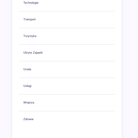
Technologie
Transport
Turystyka
Ukryte Zajawki
Uroda
Usługi
Wnętrza
Zdrowie