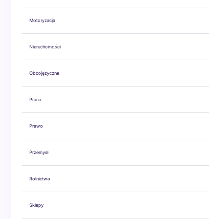
Motoryzacja
Nieruchomości
Obcojęzyczne
Praca
Prawo
Przemysł
Rolnictwo
Sklepy