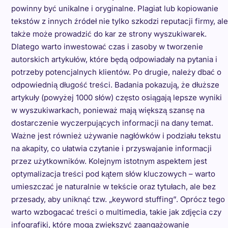
powinny być unikalne i oryginalne. Plagiat lub kopiowanie
tekstów z innych źródeł nie tylko szkodzi reputacji firmy, ale
także może prowadzić do kar ze strony wyszukiwarek.
Dlatego warto inwestować czas i zasoby w tworzenie
autorskich artykułów, które będą odpowiadały na pytania i
potrzeby potencjalnych klientów. Po drugie, należy dbać o
odpowiednią długość treści. Badania pokazują, że dłuższe
artykuły (powyżej 1000 słów) często osiągają lepsze wyniki
w wyszukiwarkach, ponieważ mają większą szansę na
dostarczenie wyczerpujących informacji na dany temat.
Ważne jest również używanie nagłówków i podziału tekstu
na akapity, co ułatwia czytanie i przyswajanie informacji
przez użytkowników. Kolejnym istotnym aspektem jest
optymalizacja treści pod kątem słów kluczowych – warto
umieszczać je naturalnie w tekście oraz tytułach, ale bez
przesady, aby uniknąć tzw. „keyword stuffing”. Oprócz tego
warto wzbogacać treści o multimedia, takie jak zdjęcia czy
infografiki, które mogą zwiększyć zaangażowanie