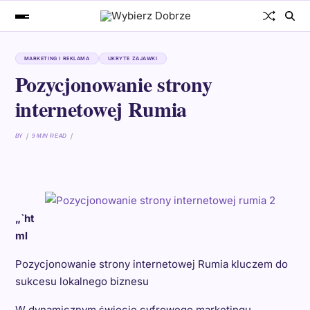
MARKETING I REKLAMA
UKRYTE ZAJAWKI
Pozycjonowanie strony
internetowej Rumia
BY
9 MIN READ
„`ht
ml
Pozycjonowanie strony internetowej Rumia kluczem do
sukcesu lokalnego biznesu
W dynamicznym świecie cyfrowego marketingu,