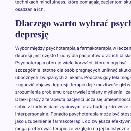
technikach mindfulness, które pomagają pacjentom skup
osądzania ich.
Dlaczego warto wybrać psych
depresję
Wybór między psychoterapią a farmakoterapią w leczen
depresji jest często trudny dla pacjentów oraz ich bliski
Psychoterapia oferuje wiele korzyści, które mogą być
szczególnie istotne dla osób pragnących uniknąć skut
ubocznych związanych z lekami. Podczas gdy leki mog
złagodzić objawy depresji, terapia daje możliwość głęb
zrozumienia problemu oraz trwałej zmiany myślenia i z
Dzięki pracy z terapeutą pacjenci uczą się umiejętności
sobie z trudnościami życiowymi oraz budują zdrowsze r
interpersonalne. Ponadto psychoterapia może być sto
jako uzupełnienie farmakoterapii, co zwiększa efektyw
mogą preferować terapię ze względu na jej holistyczne