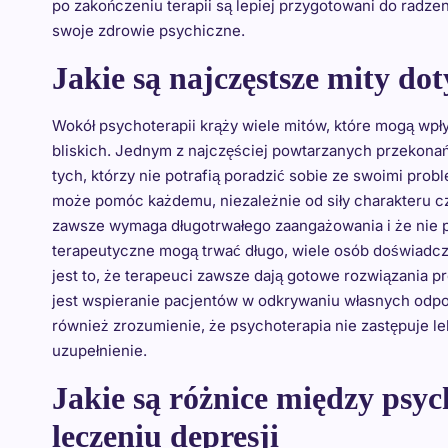
po zakończeniu terapii są lepiej przygotowani do radze
swoje zdrowie psychiczne.
Jakie są najczęstsze mity do
Wokół psychoterapii krąży wiele mitów, które mogą wpł
bliskich. Jednym z najczęściej powtarzanych przekonań je
tych, którzy nie potrafią poradzić sobie ze swoimi prob
może pomóc każdemu, niezależnie od siły charakteru czy
zawsze wymaga długotrwałego zaangażowania i że nie p
terapeutyczne mogą trwać długo, wiele osób doświadcza
jest to, że terapeuci zawsze dają gotowe rozwiązania 
jest wspieranie pacjentów w odkrywaniu własnych odpowi
również zrozumienie, że psychoterapia nie zastępuje lek
uzupełnienie.
Jakie są różnice między psyc
leczeniu depresji