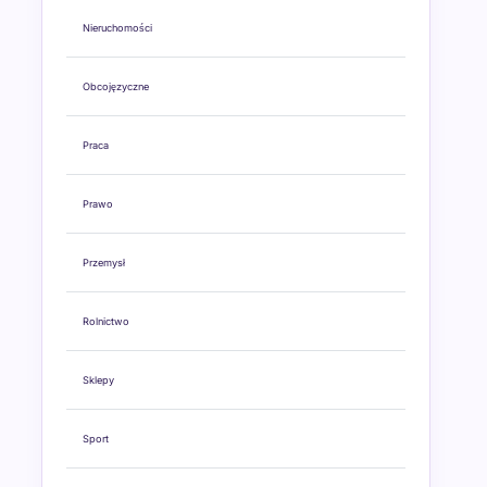
Nieruchomości
Obcojęzyczne
Praca
Prawo
Przemysł
Rolnictwo
Sklepy
Sport