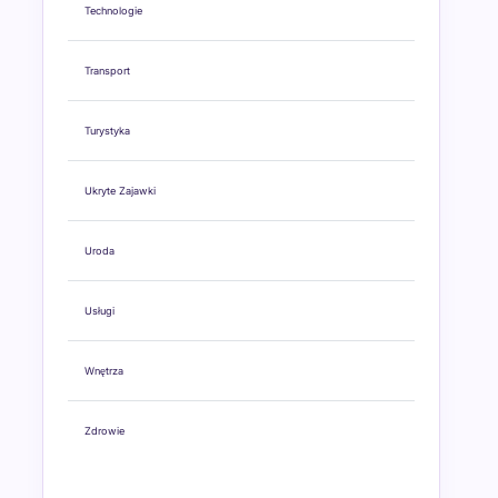
Technologie
Transport
Turystyka
Ukryte Zajawki
Uroda
Usługi
Wnętrza
Zdrowie