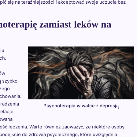
ić się na teraźniejszości i akceptować swoje uczucia bez
oterapię zamiast leków na
iu
ch.
ków
ą szybko
szego
achowania.
 radzenia
Psychoterapia w walce z depresją
elacje
sowana
ność leczenia. Warto również zauważyć, że niektóre osoby
 podejście do zdrowia psychicznego, które uwzględnia