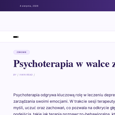
4 sierpnia, 2026
ZDROWIE
Psychoterapia w walce 
BY
9 MIN READ
Psychoterapia odgrywa kluczową rolę w leczeniu depres
zarządzania swoimi emocjami. W trakcie sesji terapeut
myśli, uczuć oraz zachowań, co pozwala na odkrycie gł
podejścia, takie jak terapia poznawczo-behawioralna, 