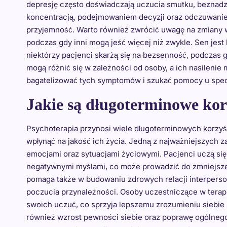
depresję często doświadczają uczucia smutku, beznadzi
koncentracją, podejmowaniem decyzji oraz odczuwaniem
przyjemność. Warto również zwrócić uwagę na zmiany w 
podczas gdy inni mogą jeść więcej niż zwykle. Sen jest
niektórzy pacjenci skarżą się na bezsenność, podczas 
mogą różnić się w zależności od osoby, a ich nasilenie 
bagatelizować tych symptomów i szukać pomocy u specj
Jakie są długoterminowe korz
Psychoterapia przynosi wiele długoterminowych korzyśc
wpłynąć na jakość ich życia. Jedną z najważniejszych za
emocjami oraz sytuacjami życiowymi. Pacjenci uczą się 
negatywnymi myślami, co może prowadzić do zmniejszen
pomaga także w budowaniu zdrowych relacji interperson
poczucia przynależności. Osoby uczestniczące w terapii
swoich uczuć, co sprzyja lepszemu zrozumieniu siebie 
również wzrost pewności siebie oraz poprawę ogólneg