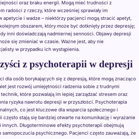
ejności oraz braku energii. Mogą mieć trudności z
 radości z rzeczy, które wcześniej sprawiały im
apetycie i wadze – niektórzy pacjenci mogą stracić apetyt,
 kolejnym obszarem, który może być dotknięty przez depresję;
gdy inni doświadczają nadmiernej senności. Objawy depresji
może się zmieniać w czasie. Ważne jest, aby nie
alisty w przypadku ich wystąpienia.
yści z psychoterapii w depresji
i dla osób borykających się z depresją, które mogą znacząco
let jest rozwój umiejętności radzenia sobie z trudnymi
technik, które pozwalają im lepiej zarządzać stresem oraz
ia ryzyka nawrotu depresji w przyszłości. Psychoterapia
alnych, co jest kluczowe dla wsparcia społecznego i
 często stają się bardziej otwarte na komunikację i wyrażanie
i innych. Długoterminowe efekty psychoterapii obejmują
o samopoczucia psychicznego. Pacjenci często zauważają, że