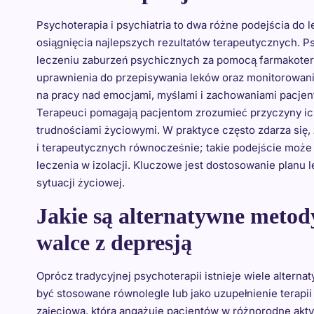
Psychoterapia i psychiatria to dwa różne podejścia do l
osiągnięcia najlepszych rezultatów terapeutycznych. Ps
leczeniu zaburzeń psychicznych za pomocą farmakotera
uprawnienia do przepisywania leków oraz monitorowania 
na pracy nad emocjami, myślami i zachowaniami pacjen
Terapeuci pomagają pacjentom zrozumieć przyczyny ich
trudnościami życiowymi. W praktyce często zdarza się, 
i terapeutycznych równocześnie; takie podejście może 
leczenia w izolacji. Kluczowe jest dostosowanie planu 
sytuacji życiowej.
Jakie są alternatywne metod
walce z depresją
Oprócz tradycyjnej psychoterapii istnieje wiele altern
być stosowane równolegle lub jako uzupełnienie terapi
zajęciowa, która angażuje pacjentów w różnorodne akt