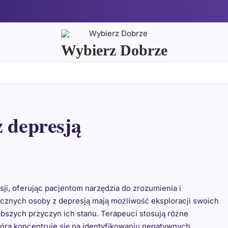
Wybierz Dobrze
z depresją
ji, oferując pacjentom narzędzia do zrozumienia i
ycznych osoby z depresją mają możliwość eksploracji swoich
ębszych przyczyn ich stanu. Terapeuci stosują różne
która koncentruje się na identyfikowaniu negatywnych