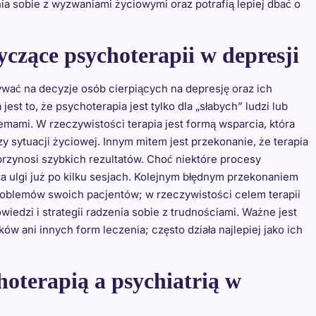
nia sobie z wyzwaniami życiowymi oraz potrafią lepiej dbać o
tyczące psychoterapii w depresji
ywać na decyzje osób cierpiących na depresję oraz ich
st to, że psychoterapia jest tylko dla „słabych” ludzi lub
lemami. W rzeczywistości terapia jest formą wsparcia, która
 sytuacji życiowej. Innym mitem jest przekonanie, że terapia
rzynosi szybkich rezultatów. Choć niektóre procesy
 ulgi już po kilku sesjach. Kolejnym błędnym przekonaniem
problemów swoich pacjentów; w rzeczywistości celem terapii
edzi i strategii radzenia sobie z trudnościami. Ważne jest
ów ani innych form leczenia; często działa najlepiej jako ich
hoterapią a psychiatrią w