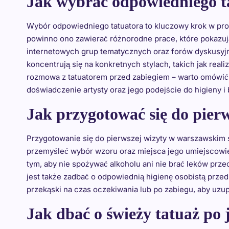
Jak wybrać odpowiedniego t
Wybór odpowiedniego tatuatora to kluczowy krok w proc
powinno ono zawierać różnorodne prace, które pokazuj
internetowych grup tematycznych oraz forów dyskusyjn
koncentrują się na konkretnych stylach, takich jak re
rozmowa z tatuatorem przed zabiegiem – warto omówić s
doświadczenie artysty oraz jego podejście do higieny 
Jak przygotować się do pier
Przygotowanie się do pierwszej wizyty w warszawskim s
przemyśleć wybór wzoru oraz miejsca jego umiejscowien
tym, aby nie spożywać alkoholu ani nie brać leków prz
jest także zadbać o odpowiednią higienę osobistą przed 
przekąski na czas oczekiwania lub po zabiegu, aby uzupe
Jak dbać o świeży tatuaż po