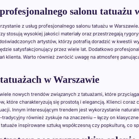
z profesjonalnego salonu tatuażu
rzystanie z usług profesjonalnego salonu tatuażu w Warszawie.
y stosują wysokiej jakości materiały oraz przestrzegają rygor
o doświadczonych artystów, którzy potrafią doradzić w kwestii wy
ędzie satysfakcjonujący przez wiele lat. Dodatkowo profesjona
ań klienta. Warto również zwrócić uwagę na atmosferę panując
 tatuażach w Warszawie
ele nowych trendów związanych z tatuażami, które przyciągaj
 które charakteryzują się prostotą i elegancją. Klienci coraz 
cji. Innym interesującym trendem jest wykorzystanie naturalny
eo-tradycyjny również zyskuje na znaczeniu – łączy on klasycz
tatuaże inspirowane sztuką współczesną czy popkulturą, co spra