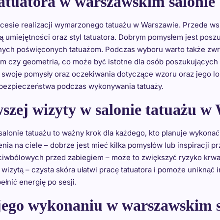
atuatora w warszawskim salonie
esie realizacji wymarzonego tatuażu w Warszawie. Przede wszy
ą umiejętności oraz styl tatuatora. Dobrym pomysłem jest pos
ych poświęconych tatuażom. Podczas wyboru warto także zwróci
alizm czy geometria, co może być istotne dla osób poszukujący
woje pomysły oraz oczekiwania dotyczące wzoru oraz jego lokal
i bezpieczeństwa podczas wykonywania tatuaży.
wszej wizyty w salonie tatuażu w
alonie tatuażu to ważny krok dla każdego, kto planuje wykonać
ia na ciele – dobrze jest mieć kilka pomysłów lub inspiracji 
eciwbólowych przed zabiegiem – może to zwiększyć ryzyko krwa
wizytą – czysta skóra ułatwi pracę tatuatora i pomoże uniknąć i
łnić energię po sesji.
 jego wykonaniu w warszawskim s