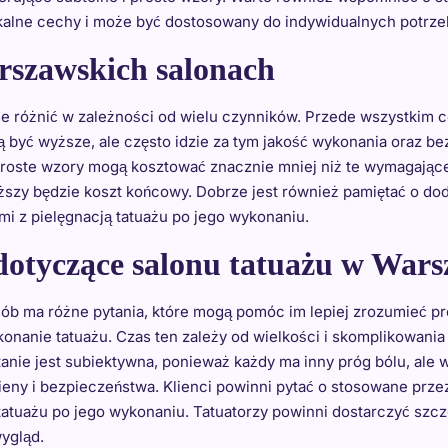
alne cechy i może być dostosowany do indywidualnych potrzeb
arszawskich salonach
 różnić w zależności od wielu czynników. Przede wszystkim ce
yć wyższe, ale często idzie za tym jakość wykonania oraz b
Proste wzory mogą kosztować znacznie mniej niż te wymagające d
yższy będzie koszt końcowy. Dobrze jest również pamiętać o d
i z pielęgnacją tatuażu po jego wykonaniu.
 dotyczące salonu tatuażu w War
sób ma różne pytania, które mogą pomóc im lepiej zrozumieć p
konanie tatuażu. Czas ten zależy od wielkości i skomplikowania
pytanie jest subiektywna, ponieważ każdy ma inny próg bólu, al
ieny i bezpieczeństwa. Klienci powinni pytać o stosowane prze
 tatuażu po jego wykonaniu. Tatuatorzy powinni dostarczyć szc
wygląd.