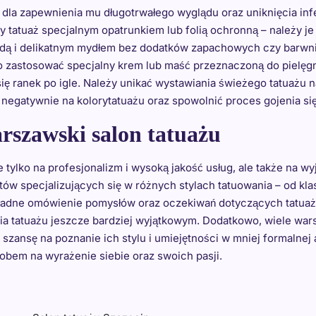
 dla zapewnienia mu długotrwałego wyglądu oraz uniknięcia inf
tatuaż specjalnym opatrunkiem lub folią ochronną – należy je 
wodą i delikatnym mydłem bez dodatków zapachowych czy barwni
 zastosować specjalny krem lub maść przeznaczoną do pielęgn
ię ranek po igle. Należy unikać wystawiania świeżego tatuażu n
egatywnie na kolorytatuażu oraz spowolnić proces gojenia się
rszawski salon tatuażu
 tylko na profesjonalizm i wysoką jakość usług, ale także na w
stów specjalizujących się w różnych stylach tatuowania – od 
kładne omówienie pomysłów oraz oczekiwań dotyczących tatuażu
enia tatuażu jeszcze bardziej wyjątkowym. Dodatkowo, wiele wa
e szansę na poznanie ich stylu i umiejętności w mniej formalne
obem na wyrażenie siebie oraz swoich pasji.