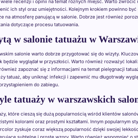
iele recenzji i opinii na temat różnych miejsc. Warto zwrócić 
nić ich styl oraz umiejętności. Kolejnym krokiem powinno być
kże na atmosferę panującą w salonie. Dobrze jest również poroz
tania dotyczące procesu tatuowania.
ytą w salonie tatuażu w Warszaw
wskim salonie warto dobrze przygotować się do wizyty. Klucz
k będzie wyglądał w przyszłości. Warto również rozważyć lokali
t również zapoznać się z informacjami na temat pielęgnacji tat
ży tatuaż, aby uniknąć infekcji i zapewnić mu długotrwały wygl
przystąpieniem do zabiegu.
tyle tatuaży w warszawskich salo
y, które cieszą się dużą popularnością wśród klientów salonów
azistymi kolorami oraz prostymi kształtami. Innym popularnym s
rcolor zyskuje coraz większą popularność dzięki swojej lekkośc
erujące subtelne i proste wzory. Warto również wspomnieć o sty