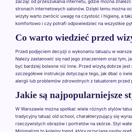
zacząć od przeszukania internetu, gdzie można znaleźć w
stronach internetowych salonów. Dzięki temu można oce
wizyty warto zwrócić uwagę na czystość i higienę, a ta
komfortowo i czy potrafi odpowiedzieć na wszystkie py
Co warto wiedzieć przed wiz
Przed podjęciem decyzji o wykonaniu tatuażu w warsza
Należy zastanowić się nad jego znaczeniem oraz tym, ja
być bardziej bolesne niż inne. Przed wizytą dobrze jes
szczegółowe instrukcje dotyczące tego, jak dbać o świe
alergii lub problemów zdrowotnych z tatuatorem przed 
Jakie są najpopularniejsze s
W Warszawie można spotkać wiele różnych stylów tatuaż
tradycyjny tatuaż old school, charakteryzujący się wyr
rzeczywistych obrazów i portretów na skórze. Styl wate
Minimalizm to kolejny trend, który przyciąga osoby pref