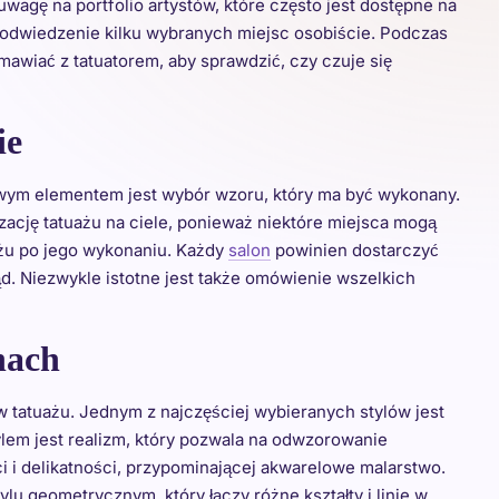
uwagę na portfolio artystów, które często jest dostępne na
 odwiedzenie kilku wybranych miejsc osobiście. Podczas
mawiać z tatuatorem, aby sprawdzić, czy czuje się
ie
owym elementem jest wybór wzoru, który ma być wykonany.
zację tatuażu na ciele, ponieważ niektóre miejsca mogą
uażu po jego wykonaniu. Każdy
salon
powinien dostarczyć
ąd. Niezwykle istotne jest także omówienie wszelkich
nach
 tatuażu. Jednym z najczęściej wybieranych stylów jest
tylem jest realizm, który pozwala na odwzorowanie
i i delikatności, przypominającej akwarelowe malarstwo.
lu geometrycznym, który łączy różne kształty i linie w