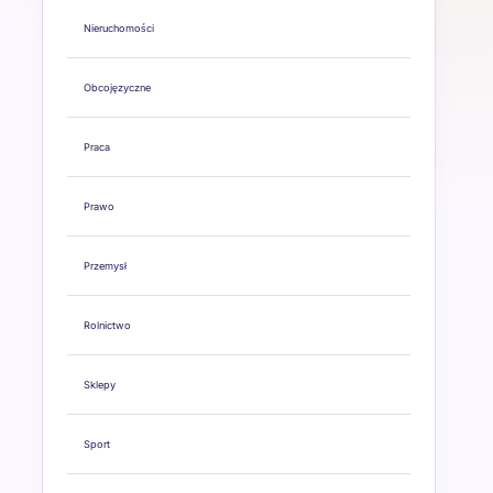
Nieruchomości
Obcojęzyczne
Praca
Prawo
Przemysł
Rolnictwo
Sklepy
Sport