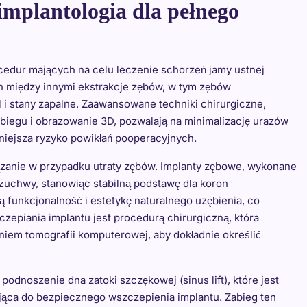
implantologia dla pełnego
cedur mających na celu leczenie schorzeń jamy ustnej
ch między innymi ekstrakcje zębów, w tym zębów
i stany zapalne. Zaawansowane techniki chirurgiczne,
egu i obrazowanie 3D, pozwalają na minimalizację urazów
mniejsza ryzyko powikłań pooperacyjnych.
ązanie w przypadku utraty zębów. Implanty zębowe, wykonane
 żuchwy, stanowiąc stabilną podstawę dla koron
 funkcjonalność i estetykę naturalnego uzębienia, co
zepiania implantu jest procedurą chirurgiczną, która
iem tomografii komputerowej, aby dokładnie określić
odnoszenie dna zatoki szczękowej (sinus lift), które jest
ająca do bezpiecznego wszczepienia implantu. Zabieg ten