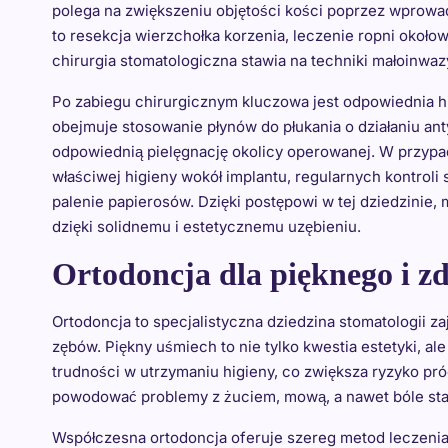
polega na zwiększeniu objętości kości poprzez wprowadz
to resekcja wierzchołka korzenia, leczenie ropni okoł
chirurgia stomatologiczna stawia na techniki małoinwazy
Po zabiegu chirurgicznym kluczowa jest odpowiednia hig
obejmuje stosowanie płynów do płukania o działaniu an
odpowiednią pielęgnację okolicy operowanej. W przypa
właściwej higieny wokół implantu, regularnych kontroli
palenie papierosów. Dzięki postępowi w tej dziedzinie,
dzięki solidnemu i estetycznemu uzębieniu.
Ortodoncja dla pięknego i z
Ortodoncja to specjalistyczna dziedzina stomatologii z
zębów. Piękny uśmiech to nie tylko kwestia estetyki, a
trudności w utrzymaniu higieny, co zwiększa ryzyko pr
powodować problemy z żuciem, mową, a nawet bóle s
Współczesna ortodoncja oferuje szereg metod leczenia,