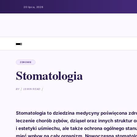
20 lipca, 2026
ZDROWIE
Stomatologia
BY
19 MIN READ
Stomatologia to dziedzina medycyny poświęcona zdrow
leczenie chorób zębów, dziąseł oraz innych struktur o
i estetyki uśmiechu, ale także ochrona ogólnego sta
mieć wpływ na cały organizm. Nowoczesna stomatolo