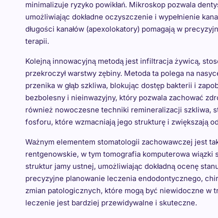
minimalizuje ryzyko powikłań. Mikroskop pozwala dent
umożliwiając dokładne oczyszczenie i wypełnienie kan
długości kanałów (apexolokatory) pomagają w precyzyjn
terapii.
Kolejną innowacyjną metodą jest infiltracja żywicą, st
przekroczył warstwy zębiny. Metoda ta polega na nasy
przenika w głąb szkliwa, blokując dostęp bakterii i zap
bezbolesny i nieinwazyjny, który pozwala zachować zd
również nowoczesne techniki remineralizacji szkliwa, s
fosforu, które wzmacniają jego strukturę i zwiększają 
Ważnym elementem stomatologii zachowawczej jest ta
rentgenowskie, w tym tomografia komputerowa wiązki 
struktur jamy ustnej, umożliwiając dokładną ocenę stan
precyzyjne planowanie leczenia endodontycznego, chir
zmian patologicznych, które mogą być niewidoczne w t
leczenie jest bardziej przewidywalne i skuteczne.