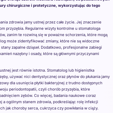
ry chirurgiczne i protetyczne, wykorzystując do tego
nia zdrowia jamy ustnej przez całe życie. Jej znaczenie
om przyzębia. Regularne wizyty kontrolne u stomatologa
w, zanim te rozwiną się w poważne schorzenia, które mogą
olog może zidentyfikować zmiany, które nie są widoczne
 stany zapalne dziąseł. Dodatkowo, profesjonalne zabiegi
ą kamień nazębny i osady, które są głównymi przyczynami
stnej jest równie istotna. Stomatolog lub higienistka
zęby, używać nici dentystycznej oraz płynów do płukania jamy
zowy dla usunięcia płytki bakteryjnej z trudno dostępnych
oju periodontopatii, czyli chorób przyzębia, które
adnięciem zębów. Co więcej, badania naukowe coraz
j a ogólnym stanem zdrowia, podkreślając rolę infekcji
h jak choroby serca, cukrzyca czy powikłania w ciąży.