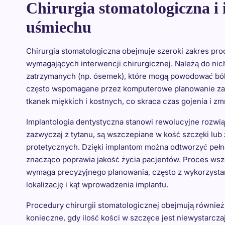
Chirurgia stomatologiczna i 
uśmiechu
Chirurgia stomatologiczna obejmuje szeroki zakres pro
wymagających interwencji chirurgicznej. Należą do ni
zatrzymanych (np. ósemek), które mogą powodować ból 
często wspomagane przez komputerowe planowanie zabi
tkanek miękkich i kostnych, co skraca czas gojenia i z
Implantologia dentystyczna stanowi rewolucyjne rozwi
zazwyczaj z tytanu, są wszczepiane w kość szczęki lub
protetycznych. Dzięki implantom można odtworzyć pełną
znacząco poprawia jakość życia pacjentów. Proces wszc
wymaga precyzyjnego planowania, często z wykorzystan
lokalizację i kąt wprowadzenia implantu.
Procedury chirurgii stomatologicznej obejmują również p
konieczne, gdy ilość kości w szczęce jest niewystarcz