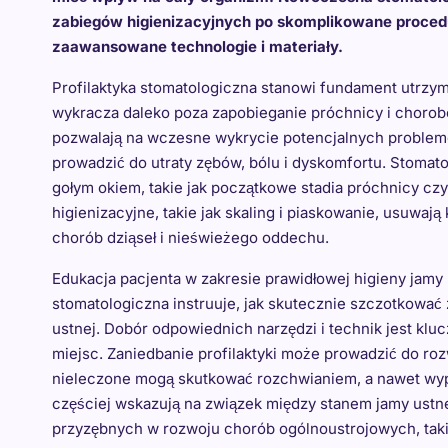
zabiegów higienizacyjnych po skomplikowane procedu
zaawansowane technologie i materiały.
Profilaktyka stomatologiczna stanowi fundament utrzyma
wykracza daleko poza zapobieganie próchnicy i chorob
pozwalają na wczesne wykrycie potencjalnych problemó
prowadzić do utraty zębów, bólu i dyskomfortu. Stomat
gołym okiem, takie jak początkowe stadia próchnicy czy
higienizacyjne, takie jak skaling i piaskowanie, usuwaj
chorób dziąseł i nieświeżego oddechu.
Edukacja pacjenta w zakresie prawidłowej higieny jamy u
stomatologiczna instruuje, jak skutecznie szczotkować 
ustnej. Dobór odpowiednich narzędzi i technik jest kluc
miejsc. Zaniedbanie profilaktyki może prowadzić do rozw
nieleczone mogą skutkować rozchwianiem, a nawet wyp
częściej wskazują na związek między stanem jamy ustne
przyzębnych w rozwoju chorób ogólnoustrojowych, takic