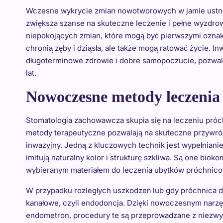
Wczesne wykrycie zmian nowotworowych w jamie ustnej
zwiększa szanse na skuteczne leczenie i pełne wyzdro
niepokojących zmian, które mogą być pierwszymi oznaka
chronią zęby i dziąsła, ale także mogą ratować życie. I
długoterminowe zdrowie i dobre samopoczucie, pozwal
lat.
Nowoczesne metody leczenia
Stomatologia zachowawcza skupia się na leczeniu pró
metody terapeutyczne pozwalają na skuteczne przywróce
inwazyjny. Jedną z kluczowych technik jest wypełnian
imitują naturalny kolor i strukturę szkliwa. Są one bioko
wybieranym materiałem do leczenia ubytków próchnic
W przypadku rozległych uszkodzeń lub gdy próchnica d
kanałowe, czyli endodoncja. Dzięki nowoczesnym narzę
endometron, procedury te są przeprowadzane z niezwyk