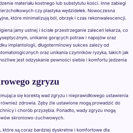
enie materiału kostnego lub substytutu kości. Inne zabiegi
owierzchołkowych czy plastyka wędzidełek. Nowoczesna
jne, które minimalizują ból, obrzęk i czas rekonwalescencji.
iena jamy ustnej i ścisłe przestrzeganie zaleceń lekarza, co
tyseptycznym, unikanie gorących potraw i napojów oraz
dku implantologii, długoterminowy sukces zależy od
 stomatologicznych oraz unikania czynników ryzyka, takich jak
 możliwe jest odzyskanie pewności siebie i komfortu jedzenia
drowego zgryzu
ajmująca się korektą wad zgryzu i nieprawidłowego ustawienia
le również zdrowia. Zęby źle ustawione mogą prowadzić do
óchnicy i chorób przyzębia. Ponadto, wady zgryzu mogą
tawów skroniowo-żuchwowych.
 które są coraz bardziej dyskretne i komfortowe dla