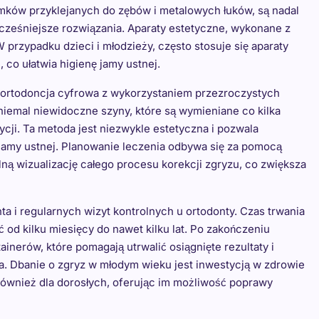
zamków przyklejanych do zębów i metalowych łuków, są nadal
cześniejsze rozwiązania. Aparaty estetyczne, wykonane z
 przypadku dzieci i młodzieży, często stosuje się aparaty
 co ułatwia higienę jamy ustnej.
t ortodoncja cyfrowa z wykorzystaniem przezroczystych
 niemal niewidoczne szyny, które są wymieniane co kilka
cji. Ta metoda jest niezwykle estetyczna i pozwala
jamy ustnej. Planowanie leczenia odbywa się za pomocą
ą wizualizację całego procesu korekcji zgryzu, co zwiększa
 i regularnych wizyt kontrolnych u ortodonty. Czas trwania
 od kilku miesięcy do nawet kilku lat. Po zakończeniu
inerów, które pomagają utrwalić osiągnięte rezultaty i
. Dbanie o zgryz w młodym wieku jest inwestycją w zdrowie
a również dla dorosłych, oferując im możliwość poprawy