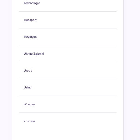
Technologie
Transport
Turystyka
Ukryte Zajawki
Uroda
Usługi
Wnętrza
Zdrowie