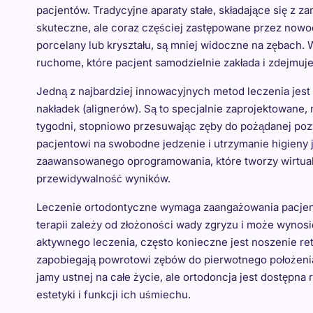
pacjentów. Tradycyjne aparaty stałe, składające się z 
skuteczne, ale coraz częściej zastępowane przez nowo
porcelany lub kryształu, są mniej widoczne na zębach. W
ruchome, które pacjent samodzielnie zakłada i zdejmuje,
Jedną z najbardziej innowacyjnych metod leczenia jes
nakładek (alignerów). Są to specjalnie zaprojektowane,
tygodni, stopniowo przesuwając zęby do pożądanej pozy
pacjentowi na swobodne jedzenie i utrzymanie higieny 
zaawansowanego oprogramowania, które tworzy wirtualn
przewidywalność wyników.
Leczenie ortodontyczne wymaga zaangażowania pacjenta
terapii zależy od złożoności wady zgryzu i może wynosić
aktywnego leczenia, często konieczne jest noszenie reta
zapobiegają powrotowi zębów do pierwotnego położenia
jamy ustnej na całe życie, ale ortodoncja jest dostępn
estetyki i funkcji ich uśmiechu.