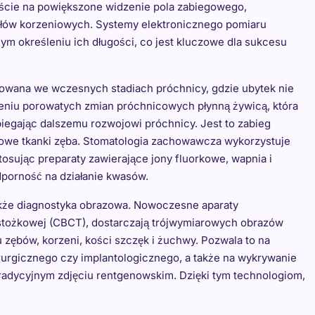
yście na powiększone widzenie pola zabiegowego,
ałów korzeniowych. Systemy elektronicznego pomiaru
ym określeniu ich długości, co jest kluczowe dla sukcesu
osowana we wczesnych stadiach próchnicy, gdzie ubytek nie
ceniu porowatych zmian próchnicowych płynną żywicą, która
obiegając dalszemu rozwojowi próchnicy. Jest to zabieg
rowe tkanki zęba. Stomatologia zachowawcza wykorzystuje
tosując preparaty zawierające jony fluorkowe, wapnia i
odporność na działanie kwasów.
kże diagnostyka obrazowa. Nowoczesne aparaty
stożkowej (CBCT), dostarczają trójwymiarowych obrazów
u zębów, korzeni, kości szczęk i żuchwy. Pozwala to na
urgicznego czy implantologicznego, a także na wykrywanie
radycyjnym zdjęciu rentgenowskim. Dzięki tym technologiom,