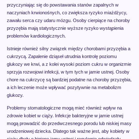
przyczyniając się do powstawania stanów zapalnych w
naczyniach krwionośnych, co zwiększa ryzyko miażdżycy,
zawału serca czy udaru mózgu. Osoby cierpiące na choroby
przyzębia mają statystycznie wyższe ryzyko wystąpienia
problemów kardiologicznych.
Istnieje również silny związek między chorobami przyzębia a
cukrzycą. Zapalenie dziąseł utrudnia kontrolę poziomu
glukozy we krwi, a z kolei wysoki poziom cukru w organizmie
sprzyja rozwojowi infekcji, w tym tych w jamie ustnej. Osoby
chore na cukrzycę są bardziej podatne na choroby przyzębia,
a ich leczenie może wpływać pozytywnie na metabolizm
glukozy.
Problemy stomatologiczne mogą mieć również wpływ na
zdrowie kobiet w ciąży. Infekcje bakteryjne w jamie ustnej
mogą prowadzić do przedwczesnego porodu lub niskiej masy
urodzeniowej dziecka. Dlatego tak ważne jest, aby kobiety w
ciąży dbały o higienę jamy ustnej i regularnie odwiedzały