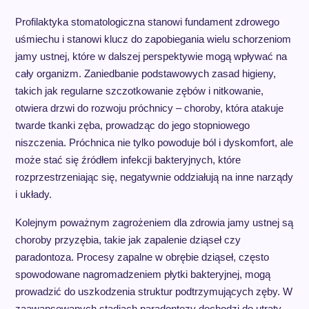
Profilaktyka stomatologiczna stanowi fundament zdrowego
uśmiechu i stanowi klucz do zapobiegania wielu schorzeniom
jamy ustnej, które w dalszej perspektywie mogą wpływać na
cały organizm. Zaniedbanie podstawowych zasad higieny,
takich jak regularne szczotkowanie zębów i nitkowanie,
otwiera drzwi do rozwoju próchnicy – choroby, która atakuje
twarde tkanki zęba, prowadząc do jego stopniowego
niszczenia. Próchnica nie tylko powoduje ból i dyskomfort, ale
może stać się źródłem infekcji bakteryjnych, które
rozprzestrzeniając się, negatywnie oddziałują na inne narządy
i układy.
Kolejnym poważnym zagrożeniem dla zdrowia jamy ustnej są
choroby przyzębia, takie jak zapalenie dziąseł czy
paradontoza. Procesy zapalne w obrębie dziąseł, często
spowodowane nagromadzeniem płytki bakteryjnej, mogą
prowadzić do uszkodzenia struktur podtrzymujących zęby. W
zaawansowanych stadiach paradontozy dochodzi do utraty