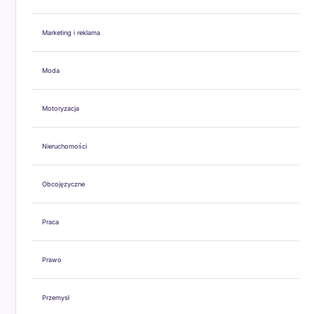
Marketing i reklama
Moda
Motoryzacja
Nieruchomości
Obcojęzyczne
Praca
Prawo
Przemysł