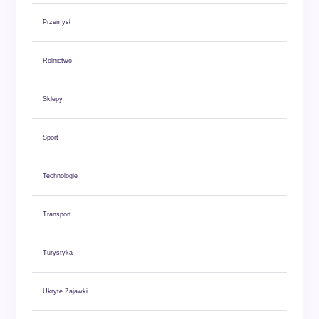
Przemysł
Rolnictwo
Sklepy
Sport
Technologie
Transport
Turystyka
Ukryte Zajawki