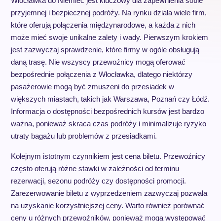
Włocławka do Niemiec jest kluczowy dla zapewnienia sobie
przyjemnej i bezpiecznej podróży. Na rynku działa wiele firm,
które oferują połączenia międzynarodowe, a każda z nich
może mieć swoje unikalne zalety i wady. Pierwszym krokiem
jest zazwyczaj sprawdzenie, które firmy w ogóle obsługują
daną trasę. Nie wszyscy przewoźnicy mogą oferować
bezpośrednie połączenia z Włocławka, dlatego niektórzy
pasażerowie mogą być zmuszeni do przesiadek w
większych miastach, takich jak Warszawa, Poznań czy Łódź.
Informacja o dostępności bezpośrednich kursów jest bardzo
ważna, ponieważ skraca czas podróży i minimalizuje ryzyko
utraty bagażu lub problemów z przesiadkami.
Kolejnym istotnym czynnikiem jest cena biletu. Przewoźnicy
często oferują różne stawki w zależności od terminu
rezerwacji, sezonu podróży czy dostępności promocji.
Zarezerwowanie biletu z wyprzedzeniem zazwyczaj pozwala
na uzyskanie korzystniejszej ceny. Warto również porównać
ceny u różnych przewoźników, ponieważ mogą występować