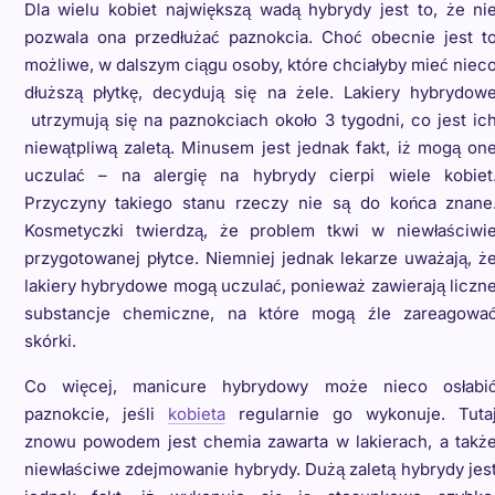
Dla wielu kobiet największą wadą hybrydy jest to, że ni
pozwala ona przedłużać paznokcia. Choć obecnie jest t
możliwe, w dalszym ciągu osoby, które chciałyby mieć niec
dłuższą płytkę, decydują się na żele.
Lakiery hybrydow
utrzymują się na paznokciach około 3 tygodni, co jest ic
niewątpliwą zaletą. Minusem jest jednak fakt, iż mogą on
uczulać – na alergię na hybrydy cierpi wiele kobiet
Przyczyny takiego stanu rzeczy nie są do końca znane
Kosmetyczki twierdzą, że problem tkwi w niewłaściwi
przygotowanej płytce. Niemniej jednak lekarze uważają, ż
lakiery hybrydowe mogą uczulać, ponieważ zawierają liczn
substancje chemiczne, na które mogą źle zareagowa
skórki.
Co więcej, manicure hybrydowy może nieco osłabi
paznokcie, jeśli
kobieta
regularnie go wykonuje. Tuta
znowu powodem jest chemia zawarta w lakierach, a takż
niewłaściwe zdejmowanie hybrydy. Dużą zaletą hybrydy jes