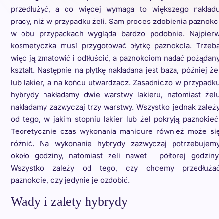
przedłużyć, a co więcej wymaga to większego nakład
pracy, niż w przypadku żeli. Sam proces zdobienia paznokc
w obu przypadkach wygląda bardzo podobnie. Najpier
kosmetyczka musi przygotować płytkę paznokcia. Trzeb
więc ją zmatowić i odtłuścić, a paznokciom nadać pożądan
kształt. Następnie na płytkę nakładana jest baza, później że
lub lakier, a na końcu utwardzacz. Zasadniczo w przypadk
hybrydy nakładamy dwie warstwy lakieru, natomiast żel
nakładamy zazwyczaj trzy warstwy. Wszystko jednak zależ
od tego, w jakim stopniu lakier lub żel pokryją paznokieć
Teoretycznie czas wykonania manicure również może si
różnić. Na wykonanie hybrydy zazwyczaj potrzebujem
około godziny, natomiast żeli nawet i półtorej godziny
Wszystko zależy od tego, czy chcemy przedłuża
paznokcie, czy jedynie je ozdobić.
Wady i zalety hybrydy