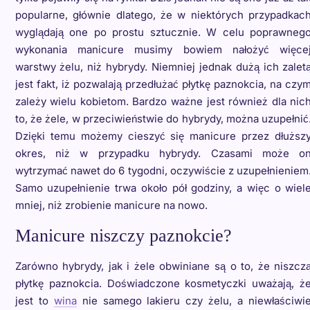
popularne, głównie dlatego, że w niektórych przypadkac
wyglądają one po prostu sztucznie. W celu poprawneg
wykonania manicure musimy bowiem nałożyć więce
warstwy żelu, niż hybrydy. Niemniej jednak dużą ich zalet
jest fakt, iż pozwalają przedłużać płytkę paznokcia, na czy
zależy wielu kobietom. Bardzo ważne jest również dla nic
to, że żele, w przeciwieństwie do hybrydy, można uzupełnić
Dzięki temu możemy cieszyć się manicure przez dłuższ
okres, niż w przypadku hybrydy. Czasami może o
wytrzymać nawet do 6 tygodni, oczywiście z uzupełnieniem
Samo uzupełnienie trwa około pół godziny, a więc o wiel
mniej, niż zrobienie manicure na nowo.
Manicure niszczy paznokcie?
Zarówno hybrydy, jak i żele obwiniane są o to, że niszcz
płytkę paznokcia. Doświadczone kosmetyczki uważają, ż
jest to
wina
nie samego lakieru czy żelu, a niewłaściwi