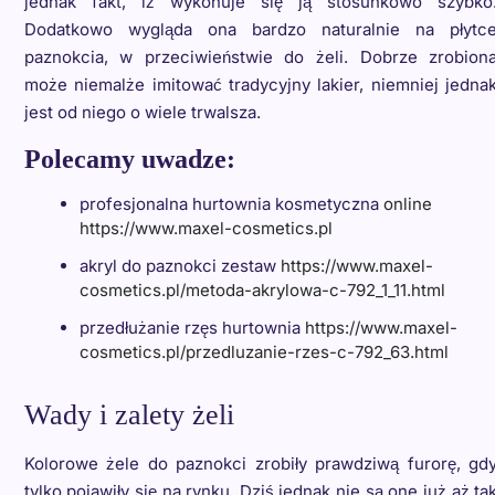
jednak fakt, iż wykonuje się ją stosunkowo szybko
Dodatkowo wygląda ona bardzo naturalnie na płytc
paznokcia, w przeciwieństwie do żeli. Dobrze zrobion
może niemalże imitować tradycyjny lakier, niemniej jedna
jest od niego o wiele trwalsza.
Polecamy uwadze:
profesjonalna hurtownia kosmetyczna
online
https://www.maxel-cosmetics.pl
akryl do paznokci zestaw
https://www.maxel-
cosmetics.pl/metoda-akrylowa-c-792_1_11.html
przedłużanie rzęs hurtownia
https://www.maxel-
cosmetics.pl/przedluzanie-rzes-c-792_63.html
Wady i zalety żeli
Kolorowe żele do paznokci
zrobiły prawdziwą furorę, gd
tylko pojawiły się na rynku. Dziś jednak nie są one już aż ta