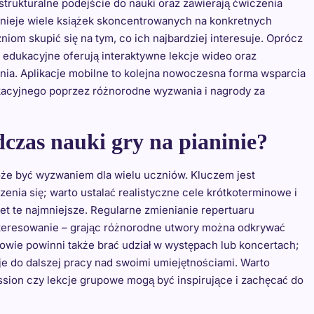
trukturalne podejście do nauki oraz zawierają ćwiczenia
ieje wiele książek skoncentrowanych na konkretnych
iom skupić się na tym, co ich najbardziej interesuje. Oprócz
 edukacyjne oferują interaktywne lekcje wideo oraz
ia. Aplikacje mobilne to kolejna nowoczesna forma wsparcia
ukacyjnego poprzez różnorodne wyzwania i nagrody za
czas nauki gry na pianinie?
oże być wyzwaniem dla wielu uczniów. Kluczem jest
enia się; warto ustalać realistyczne cele krótkoterminowe i
t te najmniejsze. Regularne zmienianie repertuaru
teresowanie – grając różnorodne utwory można odkrywać
wie powinni także brać udział w występach lub koncertach;
je do dalszej pracy nad swoimi umiejętnościami. Warto
sion czy lekcje grupowe mogą być inspirujące i zachęcać do