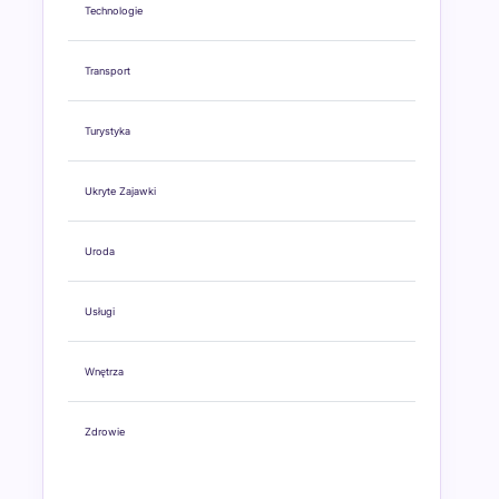
Technologie
Transport
Turystyka
Ukryte Zajawki
Uroda
Usługi
Wnętrza
Zdrowie