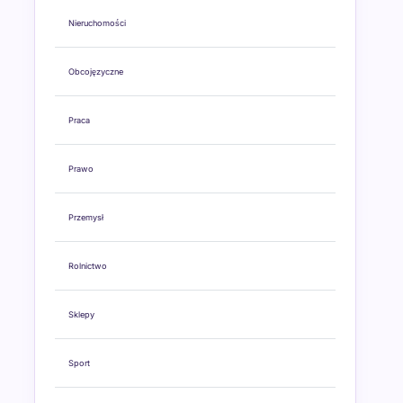
Nieruchomości
Obcojęzyczne
Praca
Prawo
Przemysł
Rolnictwo
Sklepy
Sport