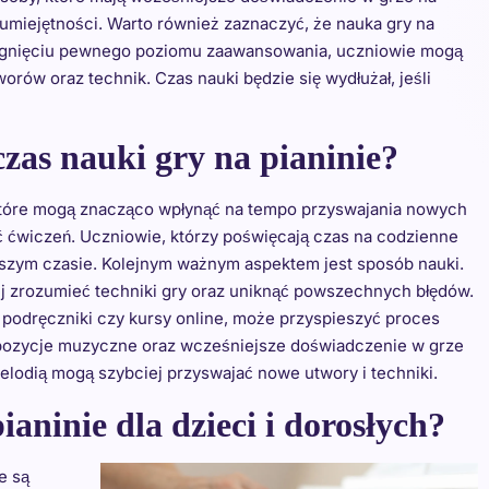
umiejętności. Warto również zaznaczyć, że nauka gry na
siągnięciu pewnego poziomu zaawansowania, uczniowie mogą
ów oraz technik. Czas nauki będzie się wydłużał, jeśli
zas nauki gry na pianinie?
, które mogą znacząco wpłynąć na tempo przyswajania nowych
ść ćwiczeń. Uczniowie, którzy poświęcają czas na codzienne
tszym czasie. Kolejnym ważnym aspektem jest sposób nauki.
ej zrozumieć techniki gry oraz uniknąć powszechnych błędów.
 podręczniki czy kursy online, może przyspieszyć proces
spozycje muzyczne oraz wcześniejsze doświadczenie w grze
lodią mogą szybciej przyswajać nowe utwory i techniki.
ianinie dla dzieci i dorosłych?
e są