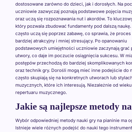
dostosowane zarówno do dzieci, jak i dorosłych. Na po
uczniowie zazwyczaj poznają podstawowe pojęcia muz
oraz uczą się rozpoznawania nut i akordów. To kluczo
który pozwala zbudować fundamenty pod dalszą naukę.
często uczą się poprzez zabawę, co sprawia, że proces 
bardziej atrakcyjny i mniej stresujący. Po opanowaniu
podstawowych umiejętności uczniowie zaczynają grać 
utwory, co daje im poczucie osiągnięcia sukcesu. W mi
postępów przechodzą do bardziej skomplikowanych ko
oraz technik gry. Dorośli mogą mieć inne podejście do n
często skupiają się na konkretnych utworach lub stylac
muzycznych, które ich interesują. Niezależnie od wiek
repertuaru muzycznego.
Jakie są najlepsze metody na
Wybór odpowiedniej metody nauki gry na pianinie ma 
Istnieje wiele różnych podejść do nauki tego instrumen