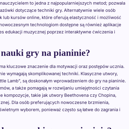
z nauczycielem to jedna z najpopularniejszych metod; pozwala
zówki dotyczące techniki gry. Alternatywnie wiele osób
 lub kursów online, które oferują elastyczność i możliwość
i nowoczesnym technologiom dostępne są również aplikacje
s edukacji muzycznej poprzez interaktywne ćwiczenia i
 nauki gry na pianinie?
ma kluczowe znaczenie dla motywacji oraz postępów ucznia.
 nie wymagają skomplikowanej techniki. Klasyczne utwory,
 Little Lamb”, są doskonałym wprowadzeniem do gry na pianinie.
ów, a także pomagają w rozwijaniu umiejętności czytania
ne kompozycje, takie jak utwory Beethovena czy Chopina,
ycznej. Dla osób preferujących nowoczesne brzmienia,
świetnym wyborem, ponieważ często są łatwe do zagrania i