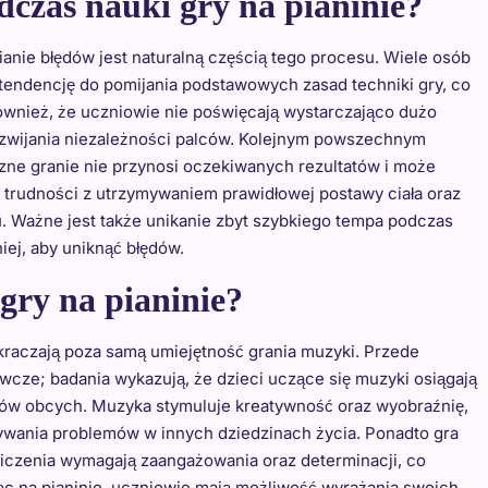
odczas nauki gry na pianinie?
ianie błędów jest naturalną częścią tego procesu. Wiele osób
endencję do pomijania podstawowych zasad techniki gry, co
ównież, że uczniowie nie poświęcają wystarczająco dużo
rozwijania niezależności palców. Kolejnym powszechnym
zne granie nie przynosi oczekiwanych rezultatów i może
ż trudności z utrzymywaniem prawidłowej postawy ciała oraz
u. Ważne jest także unikanie zbyt szybkiego tempa podczas
iej, aby uniknąć błędów.
 gry na pianinie?
ykraczają poza samą umiejętność grania muzyki. Przede
wcze; badania wykazują, że dzieci uczące się muzyki osiągają
ków obcych. Muzyka stymuluje kreatywność oraz wyobraźnię,
zywania problemów w innych dziedzinach życia. Ponadto gra
ćwiczenia wymagają zaangażowania oraz determinacji, co
ąc na pianinie, uczniowie mają możliwość wyrażania swoich