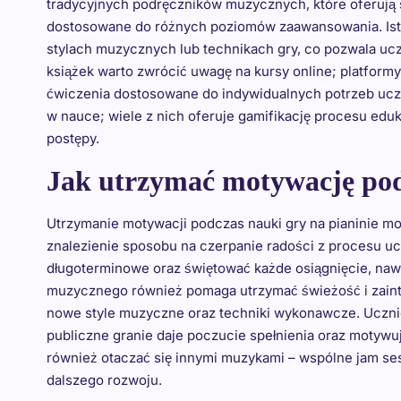
tradycyjnych podręczników muzycznych, które oferują s
dostosowane do różnych poziomów zaawansowania. Istn
stylach muzycznych lub technikach gry, co pozwala uczn
książek warto zwrócić uwagę na kursy online; platformy
ćwiczenia dostosowane do indywidualnych potrzeb uczn
w nauce; wiele z nich oferuje gamifikację procesu ed
postępy.
Jak utrzymać motywację pod
Utrzymanie motywacji podczas nauki gry na pianinie m
znalezienie sposobu na czerpanie radości z procesu ucz
długoterminowe oraz świętować każde osiągnięcie, nawe
muzycznego również pomaga utrzymać świeżość i zain
nowe style muzyczne oraz techniki wykonawcze. Ucznio
publiczne granie daje poczucie spełnienia oraz motywu
również otaczać się innymi muzykami – wspólne jam ses
dalszego rozwoju.