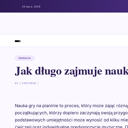
20 lipca, 2026
EDUKACJA
Jak długo zajmuje nauk
BY
8 MIN READ
Nauka gry na pianinie to proces, który może zająć różną
początkujących, którzy dopiero zaczynają swoją przyg
podstawowych umiejętności może wynosić od kilku mies
ćwiczeń oraz indywidualne predyspozycje muzyczne. O