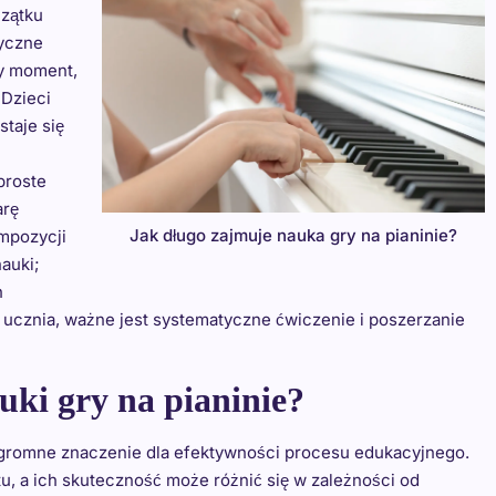
czątku
yczne
wy moment,
 Dzieci
staje się
proste
arę
Jak długo zajmuje nauka gry na pianinie?
mpozycji
auki;
h
u ucznia, ważne jest systematyczne ćwiczenie i poszerzanie
uki gry na pianinie?
ogromne znaczenie dla efektywności procesu edukacyjnego.
tu, a ich skuteczność może różnić się w zależności od