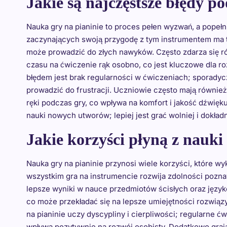
Jakie są najczęstsze błędy p
Nauka gry na pianinie to proces pełen wyzwań, a popełn
zaczynających swoją przygodę z tym instrumentem ma t
może prowadzić do złych nawyków. Często zdarza się r
czasu na ćwiczenie rąk osobno, co jest kluczowe dla 
błędem jest brak regularności w ćwiczeniach; sporadyc
prowadzić do frustracji. Uczniowie często mają równie
ręki podczas gry, co wpływa na komfort i jakość dźwięk
nauki nowych utworów; lepiej jest grać wolniej i dokładn
Jakie korzyści płyną z nauki
Nauka gry na pianinie przynosi wiele korzyści, które w
wszystkim gra na instrumencie rozwija zdolności pozna
lepsze wyniki w nauce przedmiotów ścisłych oraz języ
co może przekładać się na lepsze umiejętności rozwią
na pianinie uczy dyscypliny i cierpliwości; regularne 
wpływa pozytywnie na rozwój osobisty. Dodatkowo graj