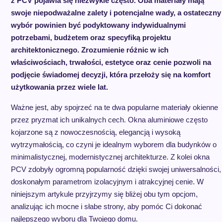
z PCV pojawia się niezwykle często. Oba materiały mają
swoje niepodważalne zalety i potencjalne wady, a ostateczny
wybór powinien być podyktowany indywidualnymi
potrzebami, budżetem oraz specyfiką projektu
architektonicznego. Zrozumienie różnic w ich
właściwościach, trwałości, estetyce oraz cenie pozwoli na
podjęcie świadomej decyzji, która przełoży się na komfort
użytkowania przez wiele lat.
Ważne jest, aby spojrzeć na te dwa popularne materiały okienne
przez pryzmat ich unikalnych cech. Okna aluminiowe często
kojarzone są z nowoczesnością, elegancją i wysoką
wytrzymałością, co czyni je idealnym wyborem dla budynków o
minimalistycznej, modernistycznej architekturze. Z kolei okna
PCV zdobyły ogromną popularność dzięki swojej uniwersalności,
doskonałym parametrom izolacyjnym i atrakcyjnej cenie. W
niniejszym artykule przyjrzymy się bliżej obu tym opcjom,
analizując ich mocne i słabe strony, aby pomóc Ci dokonać
najlepszego wyboru dla Twojego domu.