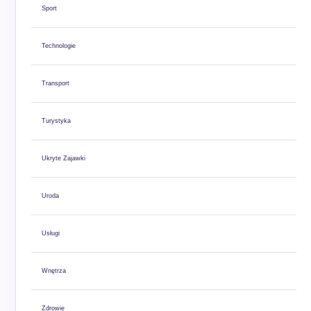
Sport
Technologie
Transport
Turystyka
Ukryte Zajawki
Uroda
Usługi
Wnętrza
Zdrowie