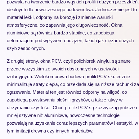
pozwala na tworzenie bardzo wąskich profili i dużych przeszkleń,
idealnych dla nowoczesnego budownictwa. Jednocześnie jest to
materiał lekki, odporny na korozję i zmienne warunki
atmosferyczne, co zapewnia jego długowieczność. Okna
aluminiowe są również bardzo stabilne, co zapobiega
deformacjom pod wpływem obciążeń, takich jak ciężar dużych
szyb zespolonych.
Z drugiej strony, okna PCV, czyli polichlorek winylu, są znane
przede wszystkim ze swoich doskonałych właściwości
izolacyjnych. Wielokomorowa budowa profili PCV skutecznie
minimalizuje straty ciepła, co przekłada się na niższe rachunki za
ogrzewanie. Materiał ten jest również odporny na wilgoć, co
zapobiega powstawaniu pleśni i grzybów, a także łatwy w
utrzymaniu czystości. Choć profile PCV są zazwyczaj grubsze i
mniej sztywne niż aluminiowe, nowoczesne technologie
pozwalają na uzyskanie coraz lepszych parametrów i estetyki, w
tym imitacji drewna czy innych materiałów.