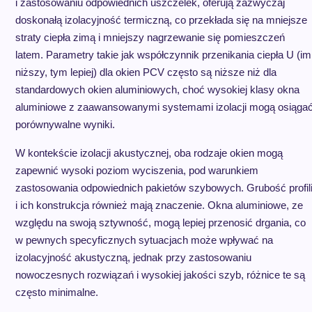
i zastosowaniu odpowiednich uszczelek, oferują zazwyczaj
doskonałą izolacyjność termiczną, co przekłada się na mniejsze
straty ciepła zimą i mniejszy nagrzewanie się pomieszczeń
latem. Parametry takie jak współczynnik przenikania ciepła U (im
niższy, tym lepiej) dla okien PCV często są niższe niż dla
standardowych okien aluminiowych, choć wysokiej klasy okna
aluminiowe z zaawansowanymi systemami izolacji mogą osiąga
porównywalne wyniki.
W kontekście izolacji akustycznej, oba rodzaje okien mogą
zapewnić wysoki poziom wyciszenia, pod warunkiem
zastosowania odpowiednich pakietów szybowych. Grubość profil
i ich konstrukcja również mają znaczenie. Okna aluminiowe, ze
względu na swoją sztywność, mogą lepiej przenosić drgania, co
w pewnych specyficznych sytuacjach może wpływać na
izolacyjność akustyczną, jednak przy zastosowaniu
nowoczesnych rozwiązań i wysokiej jakości szyb, różnice te są
często minimalne.