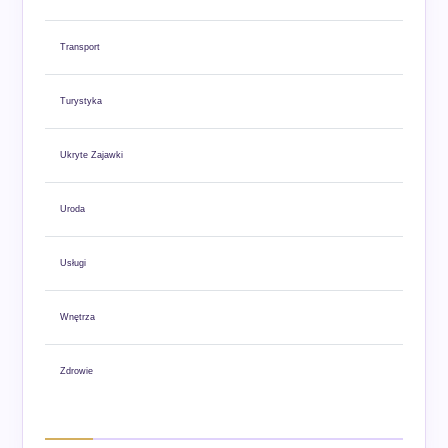
Transport
Turystyka
Ukryte Zajawki
Uroda
Usługi
Wnętrza
Zdrowie