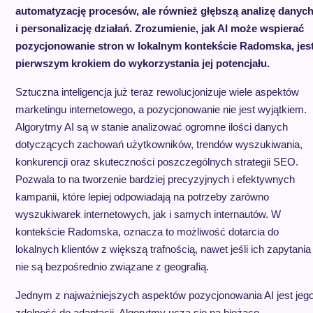
automatyzację procesów, ale również głębszą analizę danyc
i personalizację działań. Zrozumienie, jak AI może wspierać
pozycjonowanie stron w lokalnym kontekście Radomska, jes
pierwszym krokiem do wykorzystania jej potencjału.
Sztuczna inteligencja już teraz rewolucjonizuje wiele aspektów
marketingu internetowego, a pozycjonowanie nie jest wyjątkiem.
Algorytmy AI są w stanie analizować ogromne ilości danych
dotyczących zachowań użytkowników, trendów wyszukiwania,
konkurencji oraz skuteczności poszczególnych strategii SEO.
Pozwala to na tworzenie bardziej precyzyjnych i efektywnych
kampanii, które lepiej odpowiadają na potrzeby zarówno
wyszukiwarek internetowych, jak i samych internautów. W
kontekście Radomska, oznacza to możliwość dotarcia do
lokalnych klientów z większą trafnością, nawet jeśli ich zapytania
nie są bezpośrednio związane z geografią.
Jednym z najważniejszych aspektów pozycjonowania AI jest jeg
zdolność do adaptacji. Algorytmy uczą się na bieżąco,