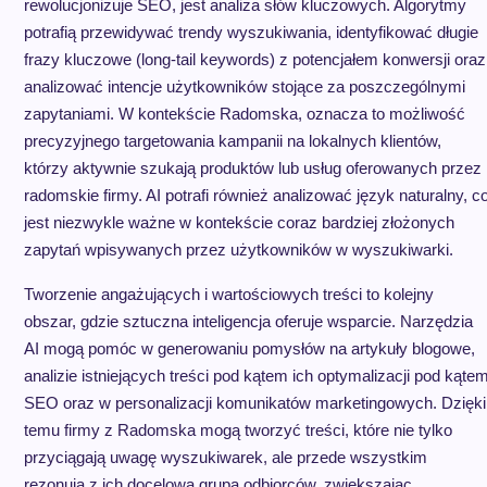
rewolucjonizuje SEO, jest analiza słów kluczowych. Algorytmy
potrafią przewidywać trendy wyszukiwania, identyfikować długie
frazy kluczowe (long-tail keywords) z potencjałem konwersji oraz
analizować intencje użytkowników stojące za poszczególnymi
zapytaniami. W kontekście Radomska, oznacza to możliwość
precyzyjnego targetowania kampanii na lokalnych klientów,
którzy aktywnie szukają produktów lub usług oferowanych przez
radomskie firmy. AI potrafi również analizować język naturalny, c
jest niezwykle ważne w kontekście coraz bardziej złożonych
zapytań wpisywanych przez użytkowników w wyszukiwarki.
Tworzenie angażujących i wartościowych treści to kolejny
obszar, gdzie sztuczna inteligencja oferuje wsparcie. Narzędzia
AI mogą pomóc w generowaniu pomysłów na artykuły blogowe,
analizie istniejących treści pod kątem ich optymalizacji pod kąte
SEO oraz w personalizacji komunikatów marketingowych. Dzięki
temu firmy z Radomska mogą tworzyć treści, które nie tylko
przyciągają uwagę wyszukiwarek, ale przede wszystkim
rezonują z ich docelową grupą odbiorców, zwiększając