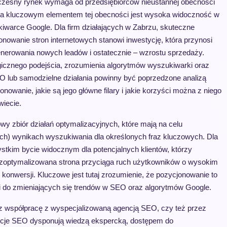
zesny rynek wymaga od przedsiębiorców nieustannej obecności
, a kluczowym elementem tej obecności jest wysoka widoczność w
iwarce Google. Dla firm działających w Zabrzu, skuteczne
onowanie stron internetowych stanowi inwestycję, która przynosi
generowania nowych leadów i ostatecznie – wzrostu sprzedaży.
tegicznego podejścia, zrozumienia algorytmów wyszukiwarki oraz
O lub samodzielne działania powinny być poprzedzone analizą
nowanie, jakie są jego główne filary i jakie korzyści można z niego
iecie.
y zbiór działań optymalizacyjnych, które mają na celu
ych) wynikach wyszukiwania dla określonych fraz kluczowych. Dla
stkim bycie widocznym dla potencjalnych klientów, którzy
e zoptymalizowana strona przyciąga ruch użytkowników o wysokim
onwersji. Kluczowe jest tutaj zrozumienie, że pozycjonowanie to
ji do zmieniających się trendów w SEO oraz algorytmów Google.
z współpracę z wyspecjalizowaną agencją SEO, czy też przez
ncje SEO dysponują wiedzą ekspercką, dostępem do