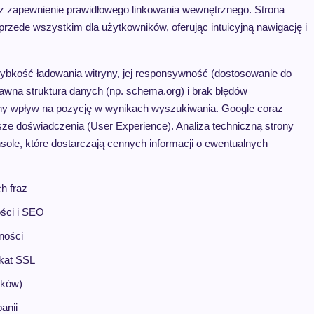
raz zapewnienie prawidłowego linkowania wewnętrznego. Strona
przede wszystkim dla użytkowników, oferując intuicyjną nawigację i
zybkość ładowania witryny, jej responsywność (dostosowanie do
awna struktura danych (np. schema.org) i brak błędów
romny wpływ na pozycję w wynikach wyszukiwania. Google coraz
psze doświadczenia (User Experience). Analiza techniczną strony
ole, które dostarczają cennych informacji o ewentualnych
h fraz
ości i SEO
ności
ikat SSL
nków)
anii