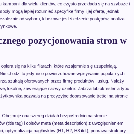
mpanii dla wielu klientów, co często przekłada się na szybsze i
społy mogą lepiej rozumieć specyfikę firmy i jej ofertę, jednak
ezależnie od wyboru, kluczowe jest śledzenie postępów, analiza
 rynkowe.
ecznego pozycjonowania stron w
iera się na kilku filarach, które wzajemnie się uzupełniają.
 Nie chodzi tu jedynie o powierzchowne wpisywanie popularnych
Zabrza szukają oferowanych przez firmę produktów i usług. Należy
we, lokalne, zawierające nazwy dzielnic Zabrza lub określenia typu
użytkownika pozwala na precyzyjne dopasowanie treści na stronie
 Obejmuje ona szereg działań bezpośrednio na stronie
ów (title tag) i opisów meta (meta description) z uwzględnieniem
i, optymalizacja nagłówków (H1, H2, H3 itd.), poprawa struktury