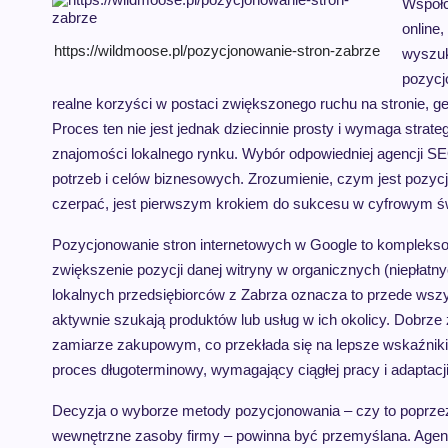
Współc
online
https://wildmoose.pl/pozycjonowanie-stron-zabrze
wyszuk
pozycj
realne korzyści w postaci zwiększonego ruchu na stronie, 
Proces ten nie jest jednak dziecinnie prosty i wymaga stra
znajomości lokalnego rynku. Wybór odpowiedniej agencji SE
potrzeb i celów biznesowych. Zrozumienie, czym jest pozycjo
czerpać, jest pierwszym krokiem do sukcesu w cyfrowym św
Pozycjonowanie stron internetowych w Google to kompleksow
zwiększenie pozycji danej witryny w organicznych (niepłatn
lokalnych przedsiębiorców z Zabrza oznacza to przede wszy
aktywnie szukają produktów lub usług w ich okolicy. Dobrz
zamiarze zakupowym, co przekłada się na lepsze wskaźniki k
proces długoterminowy, wymagający ciągłej pracy i adaptac
Decyzja o wyborze metody pozycjonowania – czy to poprze
wewnętrzne zasoby firmy – powinna być przemyślana. Age