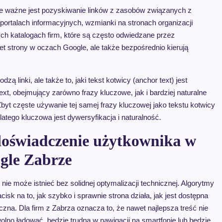
e ważne jest pozyskiwanie linków z zasobów związanych z
ortalach informacyjnych, wzmianki na stronach organizacji
ch katalogach firm, które są często odwiedzane przez
tet strony w oczach Google, ale także bezpośrednio kierują
zą linki, ale także to, jaki tekst kotwicy (anchor text) jest
ext, obejmujący zarówno frazy kluczowe, jak i bardziej naturalne
Zbyt częste używanie tej samej frazy kluczowej jako tekstu kotwicy
atego kluczowa jest dywersyfikacja i naturalność.
doświadczenie użytkownika w
gle Zabrze
e może istnieć bez solidnej optymalizacji technicznej. Algorytmy
k na to, jak szybko i sprawnie strona działa, jak jest dostępna
zna. Dla firm z Zabrza oznacza to, że nawet najlepsza treść nie
wolno ładować, będzie trudna w nawigacji na smartfonie lub będzie