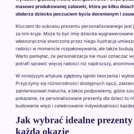
masowo produkowanej zabawki, która po kilku dniac
obdarza dziecko poczuciem bycia docenionym i zau
Kluczem do sukcesu prezentu personalizowanego jest jego
za nim kryje. Może to być imię dziecka wygrawerowane 
własnoręcznie stworzona przez niego ilustracja umieszc
radości w momencie rozpakowywania, ale także budują t
Warto pamiętać, że personalizacja nie musi oznaczać w
potrafi sprawić więcej radości niż najdroższy, anonimo
W niniejszym artykule zgłębimy tajniki tworzenia i wyb
Przyjrzymy się różnorodności dostępnych opcji, zastan
zainteresowań malucha, a także podpowiemy, gdzie szu
pokazanie, że personalizowane prezenty dla dzieci to n
budowanie więzi i celebrowanie indywidualności każde
Jak wybrać idealne prezenty 
każdą okazję