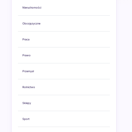
Nieruchomości
Obcojęzyczne
Praca
Prawo
Przemysł
Rolnictwo
Sklepy
Sport