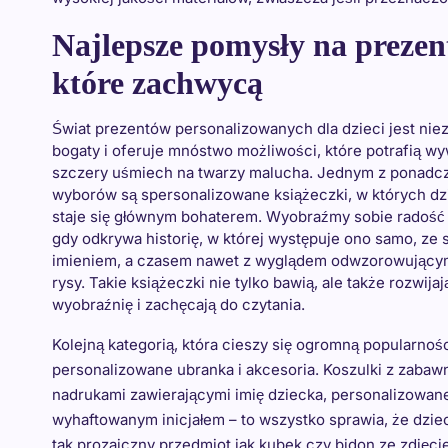
Najlepsze pomysły na prezent
które zachwycą
Świat prezentów personalizowanych dla dzieci jest nie
bogaty i oferuje mnóstwo możliwości, które potrafią w
szczery uśmiech na twarzy malucha. Jednym z ponad
wyborów są spersonalizowane książeczki, w których dz
staje się głównym bohaterem. Wyobraźmy sobie radość 
gdy odkrywa historię, w której występuje ono samo, ze
imieniem, a czasem nawet z wyglądem odwzorowujący
rysy. Takie książeczki nie tylko bawią, ale także rozwijaj
wyobraźnię i zachęcają do czytania.
Kolejną kategorią, która cieszy się ogromną popularnośc
personalizowane ubranka i akcesoria. Koszulki z zabaw
nadrukami zawierającymi imię dziecka, personalizowan
wyhaftowanym inicjałem – to wszystko sprawia, że dzie
tak prozaiczny przedmiot jak kubek czy bidon ze zdjęc