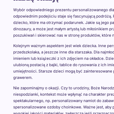
Wybór odpowiedniego prezentu personalizowanego dla
odpowiednim podejściu staje się fascynującą podróżą. 
dziecko, które ma otrzymać podarunek. Jakie są jego p
dinozaury, a może jest małym artystą lub miłośnikiem 
poszukiwań i skierować nas w stronę produktów, które n
Kolejnym ważnym aspektem jest wiek dziecka. Inne per
przedszkolaka, a jeszcze inne dla starszaka. Dla najm
imieniem lub książeczki z ich zdjęciem na okładce. Dz
ulubioną postacią z bajki, tablice do rysowania z ich 
umiejętności. Starsze dzieci mogą być zainteresowane 
grawerem.
Nie zapominajmy o okazji. Czy to urodziny, Boże Narodz
niespodzianki, kontekst może wpłynąć na charakter pre
spektakularnego, np. personalizowany namiot do zabaw
spersonalizowane ozdoby choinkowe. Ważne jest, aby pre
wysokiej jakości materiałów, zwłaszcza jeśli przeznaczo