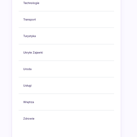
Technologie
Transport
Turystyka
Ukryte Zajawki
Uroda
Usługi
Wnętrza
Zdrowie