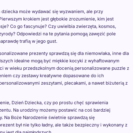
 dziecka może wydawać się wyzwaniem, ale przy
Pierwszym krokiem jest głębokie zrozumienie, kim jest
asje? Co go fascynuje? Czy uwielbia zwierzęta, kosmos,
przyrody? Odpowiedzi na te pytania pomogą zawęzić pole
aprawdę trafią w jego gust.
sonalizowane prezenty sprawdzą się dla niemowlaka, inne dla
łodszych idealne mogą być miękkie kocyki z wyhaftowanym
ieci w wieku przedszkolnym docenią personalizowane puzzle z
imieniem czy zestawy kreatywne dopasowane do ich
personalizowanymi zeszytami, plecakami, a nawet biżuterią z
enie, Dzień Dziecka, czy po prostu chęć sprawienia
zentu. Na urodziny możemy postawić na coś bardziej
y. Na Boże Narodzenie świetnie sprawdzą się
zent był nie tylko ładny, ale także bezpieczny i wykonany z
ny jest dla najmłodszych.