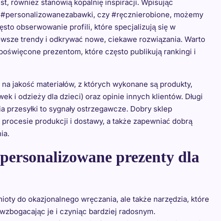
t, również stanowią kopalnię inspiracji. Wpisując
m, #personalizowanezabawki, czy #ręcznierobione, możemy
sto obserwowanie profili, które specjalizują się w
nowsze trendy i odkrywać nowe, ciekawe rozwiązania. Warto
poświęcone prezentom, które często publikują rankingi i
na jakość materiałów, z których wykonane są produkty,
 i odzieży dla dzieci) oraz opinie innych klientów. Długi
ia przesyłki to sygnały ostrzegawcze. Dobry sklep
procesie produkcji i dostawy, a także zapewniać dobrą
ia.
personalizowane prezenty dla
ioty do okazjonalnego wręczania, ale także narzędzia, które
zbogacając je i czyniąc bardziej radosnym.