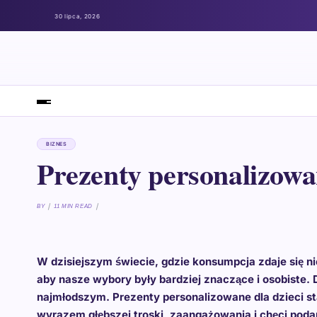
30 lipca, 2026
BIZNES
Prezenty personalizowan
BY
11 MIN READ
W dzisiejszym świecie, gdzie konsumpcja zdaje się n
aby nasze wybory były bardziej znaczące i osobiste.
najmłodszym. Prezenty personalizowane dla dzieci st
wyrazem głębszej troski, zaangażowania i chęci pod