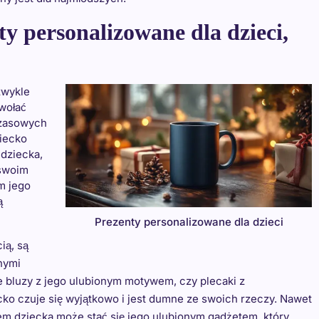
y personalizowane dla dzieci,
zwykle
ywołać
czasowych
iecko
dziecka,
 swoim
m jego
ą
Prezenty personalizowane dla dzieci
ią, są
nymi
e bluzy z jego ulubionym motywem, czy plecaki z
cko czuje się wyjątkowo i jest dumne ze swoich rzeczy. Nawet
iem dziecka może stać się jego ulubionym gadżetem, który