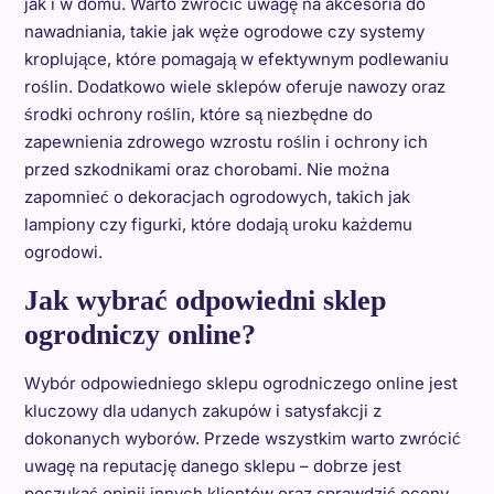
jak i w domu. Warto zwrócić uwagę na akcesoria do
nawadniania, takie jak węże ogrodowe czy systemy
kroplujące, które pomagają w efektywnym podlewaniu
roślin. Dodatkowo wiele sklepów oferuje nawozy oraz
środki ochrony roślin, które są niezbędne do
zapewnienia zdrowego wzrostu roślin i ochrony ich
przed szkodnikami oraz chorobami. Nie można
zapomnieć o dekoracjach ogrodowych, takich jak
lampiony czy figurki, które dodają uroku każdemu
ogrodowi.
Jak wybrać odpowiedni sklep
ogrodniczy online?
Wybór odpowiedniego sklepu ogrodniczego online jest
kluczowy dla udanych zakupów i satysfakcji z
dokonanych wyborów. Przede wszystkim warto zwrócić
uwagę na reputację danego sklepu – dobrze jest
poszukać opinii innych klientów oraz sprawdzić oceny