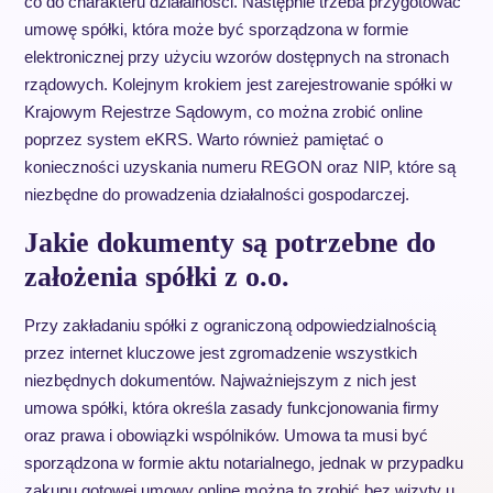
co do charakteru działalności. Następnie trzeba przygotować
umowę spółki, która może być sporządzona w formie
elektronicznej przy użyciu wzorów dostępnych na stronach
rządowych. Kolejnym krokiem jest zarejestrowanie spółki w
Krajowym Rejestrze Sądowym, co można zrobić online
poprzez system eKRS. Warto również pamiętać o
konieczności uzyskania numeru REGON oraz NIP, które są
niezbędne do prowadzenia działalności gospodarczej.
Jakie dokumenty są potrzebne do
założenia spółki z o.o.
Przy zakładaniu spółki z ograniczoną odpowiedzialnością
przez internet kluczowe jest zgromadzenie wszystkich
niezbędnych dokumentów. Najważniejszym z nich jest
umowa spółki, która określa zasady funkcjonowania firmy
oraz prawa i obowiązki wspólników. Umowa ta musi być
sporządzona w formie aktu notarialnego, jednak w przypadku
zakupu gotowej umowy online można to zrobić bez wizyty u