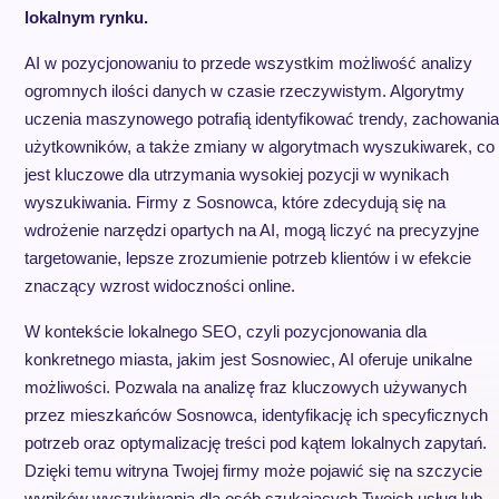
lokalnym rynku.
AI w pozycjonowaniu to przede wszystkim możliwość analizy
ogromnych ilości danych w czasie rzeczywistym. Algorytmy
uczenia maszynowego potrafią identyfikować trendy, zachowania
użytkowników, a także zmiany w algorytmach wyszukiwarek, co
jest kluczowe dla utrzymania wysokiej pozycji w wynikach
wyszukiwania. Firmy z Sosnowca, które zdecydują się na
wdrożenie narzędzi opartych na AI, mogą liczyć na precyzyjne
targetowanie, lepsze zrozumienie potrzeb klientów i w efekcie
znaczący wzrost widoczności online.
W kontekście lokalnego SEO, czyli pozycjonowania dla
konkretnego miasta, jakim jest Sosnowiec, AI oferuje unikalne
możliwości. Pozwala na analizę fraz kluczowych używanych
przez mieszkańców Sosnowca, identyfikację ich specyficznych
potrzeb oraz optymalizację treści pod kątem lokalnych zapytań.
Dzięki temu witryna Twojej firmy może pojawić się na szczycie
wyników wyszukiwania dla osób szukających Twoich usług lub