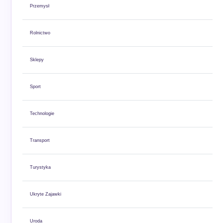
Przemysł
Rolnictwo
Sklepy
Sport
Technologie
Transport
Turystyka
Ukryte Zajawki
Uroda