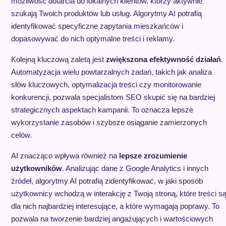
możliwość dotarcia do lokalnych klientów, którzy aktywnie
szukają Twoich produktów lub usług. Algorytmy AI potrafią
identyfikować specyficzne zapytania mieszkańców i
dopasowywać do nich optymalne treści i reklamy.
Kolejną kluczową zaletą jest
zwiększona efektywność działań
.
Automatyzacja wielu powtarzalnych zadań, takich jak analiza
słów kluczowych, optymalizacja treści czy monitorowanie
konkurencji, pozwala specjalistom SEO skupić się na bardziej
strategicznych aspektach kampanii. To oznacza lepsze
wykorzystanie zasobów i szybsze osiąganie zamierzonych
celów.
AI znacząco wpływa również na
lepsze zrozumienie
użytkowników
. Analizując dane z Google Analytics i innych
źródeł, algorytmy AI potrafią zidentyfikować, w jaki sposób
użytkownicy wchodzą w interakcję z Twoją stroną, które treści s
dla nich najbardziej interesujące, a które wymagają poprawy. To
pozwala na tworzenie bardziej angażujących i wartościowych