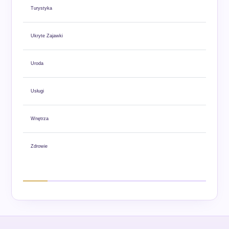
Turystyka
Ukryte Zajawki
Uroda
Usługi
Wnętrza
Zdrowie